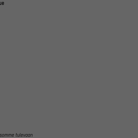
ue
atsomme tulevaan