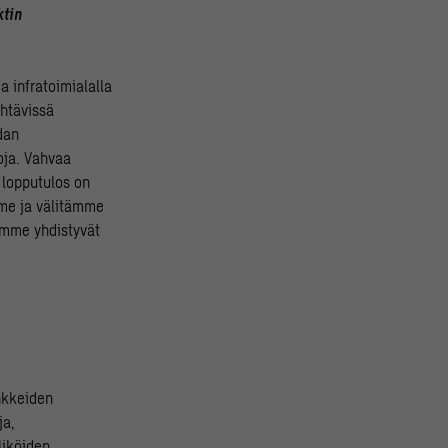
ktin
 infratoimialalla
ehtävissä
dan
oja. Vahvaa
 lopputulos on
mme ja välitämme
ämme yhdistyvät
ankkeiden
ja,
liköiden,