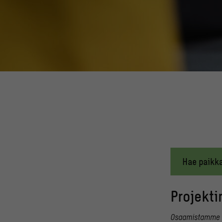
Hae paikk
Projekti
Osaamistamme ar