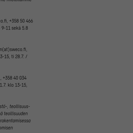
o.fi, +358 50 466
o 9-11 sekä 5.8
en(at)sweco.fi,
-15, ti 28.7. /
, +358 40 034
1.7. klo 13-15,
tö-, teollisuus-
sä teollisuuden
rarakentamisessa
uomisen