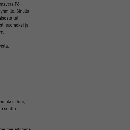
imavera P6 -
yhmille. Sinulla
isesta tai
asti suomeksi ja
en.
ista,
emuksia läpi,
än suotta
emme mielellämme