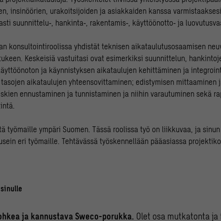
en, insinöörien, urakoitsijoiden ja asiakkaiden kanssa varmistaaksesi
asti suunnittelu‑, hankinta‑, rakentamis‑, käyttöönotto‑ ja luovutusv
nan konsultointiroolissa yhdistät teknisen aikataulutusosaamisen neu
ukeen. Keskeisiä vastuitasi ovat esimerkiksi suunnittelun, hankintoj
äyttöönoton ja käynnistyksen aikataulujen kehittäminen ja integrointi
 tasojen aikataulujen yhteensovittaminen; edistymisen mittaaminen 
iskien ennustaminen ja tunnistaminen ja niihin varautuminen sekä rap
intä.
ä työmaille ympäri Suomen. Tässä roolissa työ on liikkuvaa, ja sinun 
ein eri työmaille. Tehtävässä työskennellään pääasiassa projektiko
sinulle
rohkea ja kannustava Sweco-porukka.
Olet osa mutkatonta ja