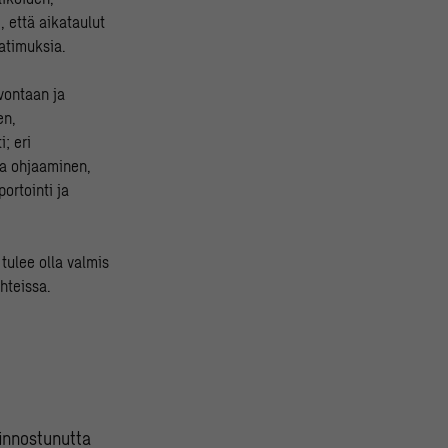
, että aikataulut
aatimuksia.
vontaan ja
en,
; eri
ja ohjaaminen,
ortointi ja
tulee olla valmis
hteissa.
 innostunutta