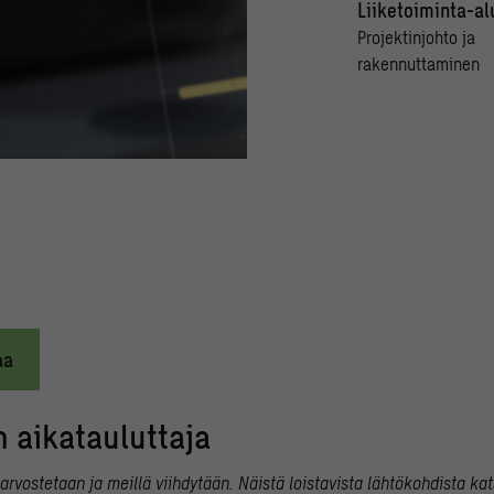
Liiketoiminta-al
Projektinjohto ja
rakennuttaminen
aa
n aikatauluttaja
vostetaan ja meillä viihdytään. Näistä loistavista lähtökohdista k