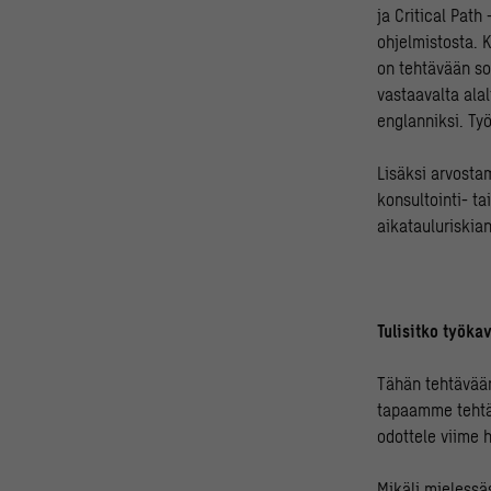
ja Critical Pat
ohjelmistosta. 
on tehtävään so
vastaavalta alal
englanniksi. Työ
Lisäksi arvosta
konsultointi- t
aikatauluriskian
Tulisitko työk
Tähän tehtävää
tapaamme tehtäv
odottele viime h
Mikäli mielessä