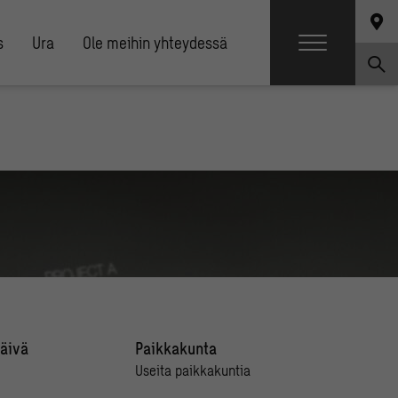
s
Ura
Ole meihin yhteydessä
äivä
Paikkakunta
Useita paikkakuntia