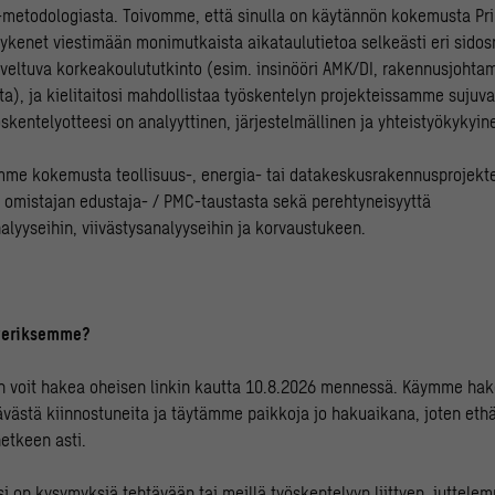
h -metodologiasta. Toivomme, että sinulla on käytännön kokemusta Pr
Kykenet viestimään monimutkaista aikataulutietoa selkeästi eri sidosr
veltuva korkeakoulututkinto (esim. insinööri AMK/DI, rakennusjohtam
ta), ja kielitaitosi mahdollistaa työskentelyn projekteissamme sujuv
skentelyotteesi on analyyttinen, järjestelmällinen ja yhteistyökykyin
mme kokemusta teollisuus-, energia- tai datakeskusrakennusprojekte
ai omistajan edustaja- / PMC-taustasta sekä perehtyneisyyttä
alyyseihin, viivästysanalyyseihin ja korvaustukeen.
averiksemme?
n voit hakea oheisen linkin kautta 10.8.2026 mennessä. Käymme hak
ästä kiinnostuneita ja täytämme paikkoja jo hakuaikana, joten eth
etkeen asti.
si on kysymyksiä tehtävään tai meillä työskentelyyn liittyen, juttel