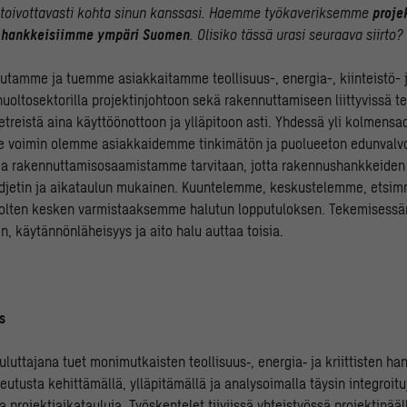
 toivottavasti kohta sinun kanssasi. Haemme työkaveriksemme
proje
a hankkeisiimme ympäri Suomen
. Olisiko tässä urasi seuraava siirto?
tamme ja tuemme asiakkaitamme teollisuus-, energia-, kiinteistö- ja
uoltosektorilla projektinjohtoon sekä rakennuttamiseen liittyvissä t
etreistä aina käyttöönottoon ja ylläpitoon asti. Yhdessä yli kolmensa
e voimin olemme asiakkaidemme tinkimätön ja puolueeton edunvalv
 ja rakennuttamisosaamistamme tarvitaan, jotta rakennushankkeiden
udjetin ja aikataulun mukainen. Kuuntelemme, keskustelemme, etsi
puolten kesken varmistaaksemme halutun lopputuloksen. Tekemisess
, käytännönläheisyys ja aito halu auttaa toisia.
s
uluttajana tuet monimutkaisten teollisuus‑, energia‑ ja kriittisten h
eutusta kehittämällä, ylläpitämällä ja analysoimalla täysin integroitu
a projektiaikatauluja. Työskentelet tiiviissä yhteistyössä projektipääl