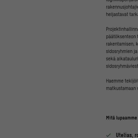
rakennusjohtaji
heijastavat tark
Projektinhallin
päätöksenteon t
rakentamisen, k
sidosryhmien ja
sekä aikataulur
sidosryhmäviest
Haemme tekijöit
matkustamaan us
Mitä lupaamme 
Utelias, 