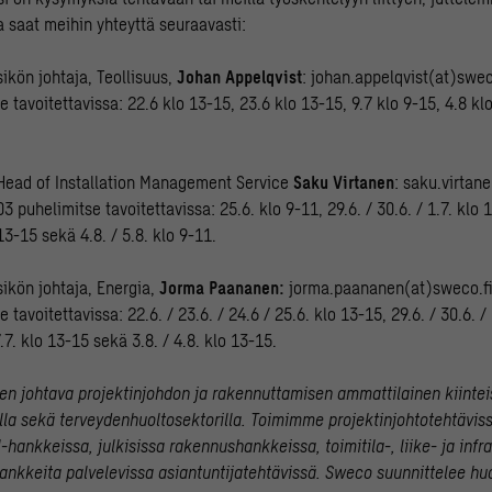
a saat meihin yhteyttä seuraavasti:
ikön johtaja, Teollisuus,
Johan Appelqvist
: johan.appelqvist(at)swec
 tavoitettavissa: 22.6 klo 13-15, 23.6 klo 13-15, 9.7 klo 9-15, 4.8 kl
 Head of Installation Management Service
Saku Virtanen
: saku.virtan
 puhelimitse tavoitettavissa: 25.6. klo 9-11, 29.6. / 30.6. / 1.7. klo 13
 13-15 sekä 4.8. / 5.8. klo 9-11.
sikön johtaja, Energia,
Jorma Paananen:
jorma.paananen(at)sweco.fi
 tavoitettavissa: 22.6. / 23.6. / 24.6 / 25.6. klo 13-15, 29.6. / 30.6. / 
7.7. klo 13-15 sekä 3.8. / 4.8. klo 13-15.
 johtava projektinjohdon ja rakennuttamisen ammattilainen kiinteis
oilla sekä terveydenhuoltosektorilla. Toimimme projektinjohtotehtävis
-hankkeissa, julkisissa rakennushankkeissa, toimitila-, liike- ja inf
nkkeita palvelevissa asiantuntijatehtävissä. Sweco suunnittelee h