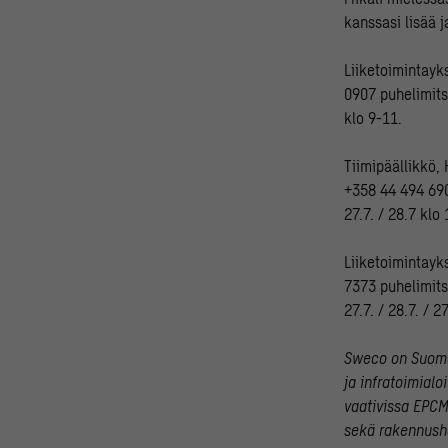
kanssasi lisää j
Liiketoimintayks
0907 puhelimitse
klo 9-11.
Tiimipäällikkö,
+358 44 494 6903
27.7. / 28.7 klo
Liiketoimintayk
7373 puhelimitse
27.7. / 28.7. / 2
Sweco on Suomen
ja infratoimial
vaativissa EPCM
sekä rakennusha