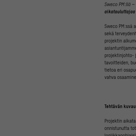
Sweco PM:llä –
aikatauluttaja
Sweco PM:ssä au
sekä terveydenh
projektin alkum
asiantuntijamm
projektinjohto-
tavoitteiden, b
tietoa eri osa
vahva osaaminen
Tehtävän kuvau
Projektin aikata
onnistunutta tot
logiikkapohjaisi