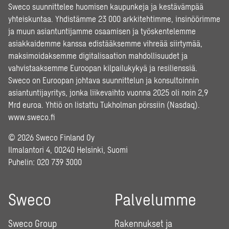
Sweco suunnittelee huomisen kaupunkeja ja kestävämpää
yhteiskuntaa. Yhdistämme 23 000 arkkitehtimme, insinöörimme
ja muun asiantuntijamme osaamisen ja työskentelemme
asiakkaidemme kanssa edistääksemme vihreää siirtymää,
maksimoidaksemme digitalisaation mahdollisuudet ja
vahvistaaksemme Euroopan kilpailukykyä ja resilienssiä.
Sweco on Euroopan johtava suunnittelun ja konsultoinnin
asiantuntijayritys, jonka liikevaihto vuonna 2025 oli noin 2,9
Mrd euroa. Yhtiö on listattu Tukholman pörssiin (Nasdaq).
www.sweco.fi
© 2026 Sweco Finland Oy
Ilmalantori 4, 00240 Helsinki, Suomi
Puhelin:
020 739 3000
Sweco
Palvelumme
Sweco Group
Rakennukset ja