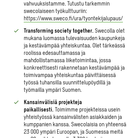
vahvuuksistamme. Tutustu tarkemmin
swecolaiseen työkulttuuriin:
https://www.sweco.fi/ura/tyontekijalupaus/
Transforming society together.
Swecolla olet
mukana luomassa tulevaisuuden kaupunkeja
ja kestävämpää yhteiskuntaa. Olet tärkeässä
roolissa edesauttamassa ja
mahdollistamassa liiketoimintaa, jossa
konkreettisesti rakennetaan kestävämpää ja
toimivampaa yhteiskuntaa päivittäisessä
työssä tuhansilla suunnittelupöydillä ja
työmailla ympäri Suomen.
Kansainvälisiä projekteja
paikallisesti.
Toimimme projekteissa usein
yhteistyössä kansainvälisten asiakkaiden ja
kumppanien kanssa. Swecolaisia on yhteensä
23 000 ympäri Euroopan, ja Suomessa meitä