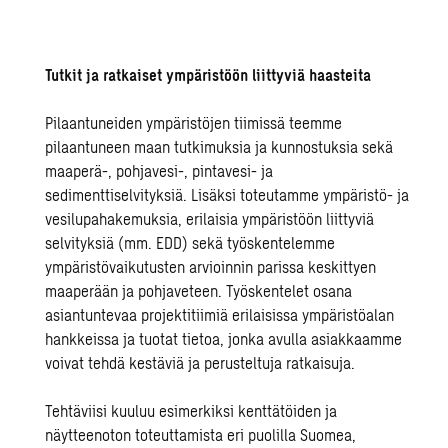
Tutkit ja ratkaiset ympäristöön liittyviä haasteita
Pilaantuneiden ympäristöjen tiimissä teemme
pilaantuneen maan tutkimuksia ja kunnostuksia sekä
maaperä-, pohjavesi-, pintavesi- ja
sedimenttiselvityksiä. Lisäksi toteutamme ympäristö- ja
vesilupahakemuksia, erilaisia ympäristöön liittyviä
selvityksiä (mm. EDD) sekä työskentelemme
ympäristövaikutusten arvioinnin parissa keskittyen
maaperään ja pohjaveteen. Työskentelet osana
asiantuntevaa projektitiimiä erilaisissa ympäristöalan
hankkeissa ja tuotat tietoa, jonka avulla asiakkaamme
voivat tehdä kestäviä ja perusteltuja ratkaisuja.
Tehtäviisi kuuluu esimerkiksi kenttätöiden ja
näytteenoton toteuttamista eri puolilla Suomea,