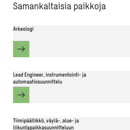
Sa­man­kal­tai­sia paik­ko­ja
Arkeologi
Lead Engineer, instrumentointi- ja
automaatiosuunnittelu
Tiimipäällikkö, väylä-, alue- ja
liikuntapaikkasuunnitteluun