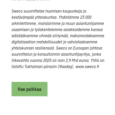
Sweco suunnittelee huomisen kaupunkeja ja
kestävämpää yhteiskuntaa. Yhdistämme 23 000
arkkitehtimme, insinöörimme ja muun asiantuntijamme
osaamisen ja työskentelemme asiakkaidemme kanssa
edistääksemme vihreää siirtymää, maksimoidaksemme
digitalisaation mahdollisuudet ja vahvistaaksemme
yhteiskunnan resilienssiä. Sweco on Euroopan johtava
suunnittelun ja konsultoinnin asiantuntijayritys, jonka
liikevaihto vuonna 2025 oli noin 2,9 Mrd euroa. Yhtiö on
listattu Tukholman pörssiin (Nasdaq). www.sweco.fi
Hae paikkaa