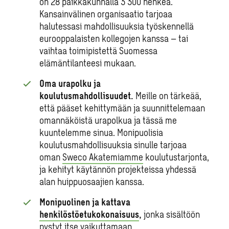
on 28 paikkakunnalla 3 300 henkeä.
Kansainvälinen organisaatio tarjoaa
halutessasi mahdollisuuksia työskennellä
eurooppalaisten kollegojen kanssa – tai
vaihtaa toimipistettä Suomessa
elämäntilanteesi mukaan.
Oma urapolku ja
koulutusmahdollisuudet.
Meille on tärkeää,
että pääset kehittymään ja suunnittelemaan
omannäköistä urapolkua ja tässä me
kuuntelemme sinua. Monipuolisia
koulutusmahdollisuuksia sinulle tarjoaa
oman
Sweco Akatemiamme
koulutustarjonta,
ja kehityt käytännön projekteissa yhdessä
alan huippuosaajien kanssa.
Monipuolinen ja kattava
henkilöstöetukokonaisuus
,
jonka sisältöön
pystyt itse vaikuttamaan.