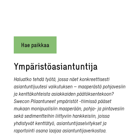
Hae paikkaa
Ympäristöasiantuntija
Haluatko tehdä työtä, jossa näet konkreettisesti
asiantuntijuutesi vaikutuksen – maaperästä pohjavesiin
ja kenttäkohteista asiakkaiden päätöksentekoon?
Swecon Pilaantuneet ympäristöt -tiimissä pääset
mukaan monipuolisiin maaperään, pohja- ja pintavesiin
sekä sedimentteihin liittyviin hankkeisiin, joissa
yhdistyvät kenttätyö, asiantuntijaselvitykset ja
raportointi osana laajaa asiantuntijaverkostoa.