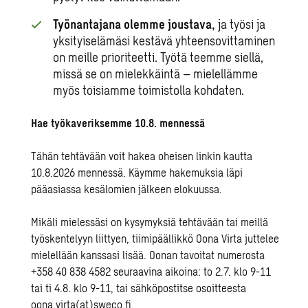
Työnantajana olemme joustava,
ja työsi ja
yksityiselämäsi kestävä yhteensovittaminen
on meille prioriteetti. Työtä teemme siellä,
missä se on mielekkäintä – mielellämme
myös toisiamme toimistolla kohdaten.
Hae työkaveriksemme 10.8. mennessä
Tähän tehtävään voit hakea oheisen linkin kautta
10.8.2026 mennessä. Käymme hakemuksia läpi
pääasiassa kesälomien jälkeen elokuussa.
Mikäli mielessäsi on kysymyksiä tehtävään tai meillä
työskentelyyn liittyen, tiimipäällikkö Oona Virta juttelee
mielellään kanssasi lisää. Oonan tavoitat numerosta
+358 40 838 4582 seuraavina aikoina: to 2.7. klo 9-11
tai ti 4.8. klo 9-11, tai sähköpostitse osoitteesta
oona.virta(at)sweco.fi.