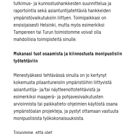
tutkimus- ja kunnostushankkeiden suunnittelua ja
raportointia sekä asiantuntijatehtäviä hankkeiden
ympäristövaikutuksiin liittyen. Toimipaikkasi on
ensisijaisesti Helsinki, mutta myös esimerkiksi
Tampereen tai Turun toimistomme voivat olla
mahdollisia toimipisteitä sinulle.
Mukanasi tuot osaamista ja kiinnostusta monipuolisiin
työtehtäviin
Menestyäksesi tehtävässä sinulla on jo kertynyt
kokemusta pilaantuneisiin ympäristöihin liittyvistä
asiantuntija- ja/tai näytteenottotehtävistä ja
esimerkiksi maaperä- ja pohjavesivaikutusten
arvioinnista tai paikkatieto-ohjelmien käytöstä osana
ympäristöalan projekteja, ja pystyt ottamaan vastuuta
monipuolisista työkokonaisuuksista.
Toivomme, että olet: