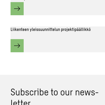
Liikenteen yleissuunnittelun projektipäällikkö
Subsc­ri­be to our news­
let­ter