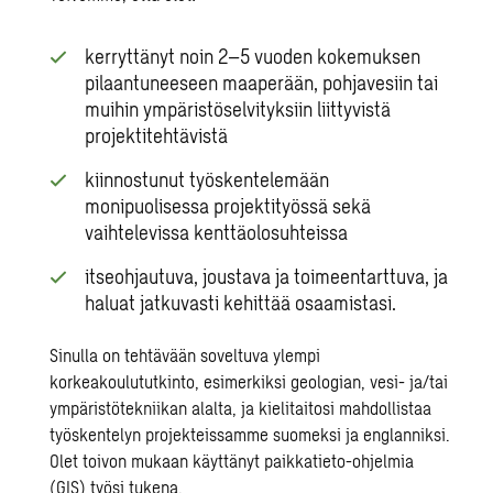
kerryttänyt noin 2–5 vuoden kokemuksen
pilaantuneeseen maaperään, pohjavesiin tai
muihin ympäristöselvityksiin liittyvistä
projektitehtävistä
kiinnostunut työskentelemään
monipuolisessa projektityössä sekä
vaihtelevissa kenttäolosuhteissa
itseohjautuva, joustava ja toimeentarttuva, ja
haluat jatkuvasti kehittää osaamistasi.
Sinulla on tehtävään soveltuva ylempi
korkeakoulututkinto, esimerkiksi geologian, vesi- ja/tai
ympäristötekniikan alalta, ja kielitaitosi mahdollistaa
työskentelyn projekteissamme suomeksi ja englanniksi.
Olet toivon mukaan käyttänyt paikkatieto-ohjelmia
(GIS) työsi tukena.