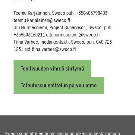
Teemu Karjalainen, Sweco puh. +358405798483
teemu.karjalainen@sweco.fi
Olli Nurmesniemi, Project Supervisor , Sweco, puh.
+358503160211 olli.nurmesniemi@sweco.fi
Tiina Varhee, mediakontakti, Sweco, puh. 040 723
1231 ext.tiina.varhee@sweco.fi
Teollisuuden vihreä siirtymä
Toteutussuunnittelun palvelumme
Sweco suunnittelee huomisen kaupunkeja ja kestävämpää