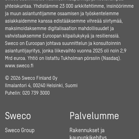
yhteiskuntaa. Yhdistämme 23 000 arkkitehtimme, insinöörimme
ja muun asiantuntijamme osaamisen ja työskentelemme
asiakkaidemme kanssa edistääksemme vihreää siirtymää,
maksimoidaksemme digitalisaation mahdollisuudet ja
vahvistaaksemme Euroopan kilpailukykyä ja resilienssiä.
Sweco on Euroopan johtava suunnittelun ja konsultoinnin
asiantuntijayritys, jonka liikevaihto vuonna 2025 oli noin 2,9
Mrd euroa. Yhtiö on listattu Tukholman pörssiin (Nasdaq).
www.sweco.fi
© 2026 Sweco Finland Oy
Ilmalantori 4, 00240 Helsinki, Suomi
Puhelin:
020 739 3000
Sweco
Palvelumme
Sweco Group
Rakennukset ja
kaupunkikehitys