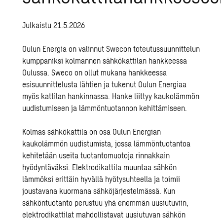
Julkaistu 21.5.2026
Oulun Energia on valinnut Swecon toteutussuunnittelun
kumppaniksi kolmannen sähkökattilan hankkeessa
Oulussa. Sweco on ollut mukana hankkeessa
esisuunnittelusta lähtien ja tukenut Oulun Energiaa
myös kattilan hankinnassa. Hanke liittyy kaukolämmön
uudistumiseen ja lämmöntuotannon kehittämiseen.
Kolmas sähkökattila on osa Oulun Energian
kaukolämmön uudistumista, jossa lämmöntuotantoa
kehitetään useita tuotantomuotoja rinnakkain
hyödyntäväksi. Elektrodikattila muuntaa sähkön
lämmöksi erittäin hyvällä hyötysuhteella ja toimii
joustavana kuormana sähköjärjestelmässä. Kun
sähköntuotanto perustuu yhä enemmän uusiutuviin,
elektrodikattilat mahdollistavat uusiutuvan sähkön