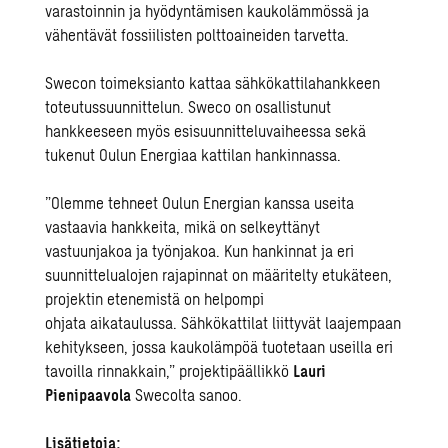
varastoinnin ja hyödyntämisen kaukolämmössä ja
vähentävät fossiilisten polttoaineiden tarvetta.
Swecon toimeksianto kattaa sähkökattilahankkeen
toteutussuunnittelun. Sweco on osallistunut
hankkeeseen myös esisuunnitteluvaiheessa sekä
tukenut Oulun Energiaa kattilan hankinnassa.
”Olemme tehneet Oulun Energian kanssa useita
vastaavia hankkeita, mikä on selkeyttänyt
vastuunjakoa ja työnjakoa. Kun hankinnat ja eri
suunnittelualojen rajapinnat on määritelty etukäteen,
projektin etenemistä on helpompi
ohjata aikataulussa. Sähkökattilat liittyvät laajempaan
kehitykseen, jossa kaukolämpöä tuotetaan useilla eri
tavoilla rinnakkain,” projektipäällikkö
Lauri
Pienipaavola
Swecolta sanoo.
Lisätietoja: