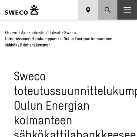
Etusivu
/
Ajankohtaista
/
Uutiset
/
Sweco
toteutussuunnittelukumppaniksi Oulun Energian kolmanteen
sähkökattilahankkeeseen
Sweco
toteutussuunnittelukum
Oulun Energian
kolmanteen
sähkökattilahankkeesee