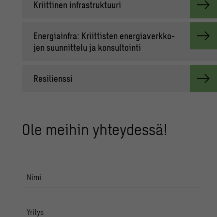
Kriit­ti­nen in­fra­struk­tuu­ri
Ener­giain­fra: Kriit­tis­ten ener­gia­verk­ko­
jen suun­nit­te­lu ja kon­sul­toin­ti
Re­si­liens­si
Ole mei­hin yh­tey­des­sä!
Nimi
Yritys