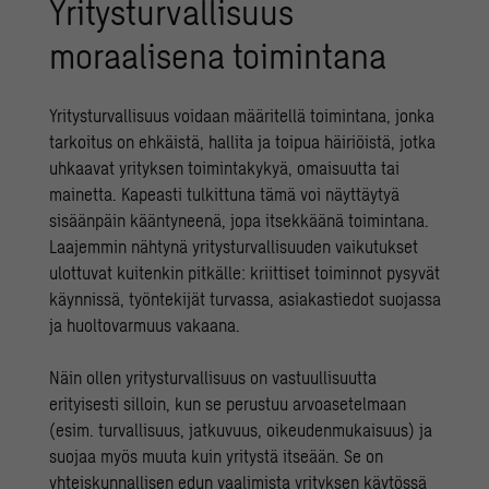
Yritysturvallisuus
moraalisena toimintana
Yritysturvallisuus voidaan määritellä toimintana, jonka
tarkoitus on ehkäistä, hallita ja toipua häiriöistä, jotka
uhkaavat yrityksen toimintakykyä, omaisuutta tai
mainetta. Kapeasti tulkittuna tämä voi näyttäytyä
sisäänpäin kääntyneenä, jopa itsekkäänä toimintana.
Laajemmin nähtynä yritysturvallisuuden vaikutukset
ulottuvat kuitenkin pitkälle: kriittiset toiminnot pysyvät
käynnissä, työntekijät turvassa, asiakastiedot suojassa
ja huoltovarmuus vakaana.
Näin ollen yritysturvallisuus on vastuullisuutta
erityisesti silloin, kun se perustuu arvoasetelmaan
(esim. turvallisuus, jatkuvuus, oikeudenmukaisuus) ja
suojaa myös muuta kuin yritystä itseään. Se on
yhteiskunnallisen edun vaalimista yrityksen käytössä