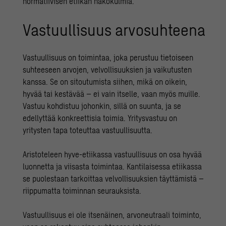
normatiivisen etiikan näkökulmia.
Vastuullisuus arvosuhteena
Vastuullisuus on toimintaa, joka perustuu tietoiseen
suhteeseen arvojen, velvollisuuksien ja vaikutusten
kanssa. Se on sitoutumista siihen, mikä on oikein,
hyvää tai kestävää – ei vain itselle, vaan myös muille.
Vastuu kohdistuu johonkin, sillä on suunta, ja se
edellyttää konkreettisia toimia. Yritysvastuu on
yritysten tapa toteuttaa vastuullisuutta.
Aristoteleen hyve-etiikassa vastuullisuus on osa hyvää
luonnetta ja viisasta toimintaa. Kantilaisessa etiikassa
se puolestaan tarkoittaa velvollisuuksien täyttämistä –
riippumatta toiminnan seurauksista.
Vastuullisuus ei ole itsenäinen, arvoneutraali toiminto,