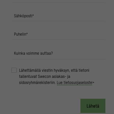
Sähköposti
*
Puhelin
*
Kuinka voimme auttaa?
Lähettämällä viestin hyväksyn, että tietoni
tallentuvat Swecon asiakas- ja
sidosryhmärekisteriin.
Lue tietosuojaseloste
>
Lähetä