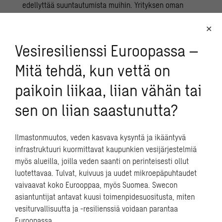
edellyttää suuntautumista muihin. Yrityksen oman
toiminnan suojeleminen on vastuullista, jos yritys
ymmärtää itsensä osaksi laajempaa kokonaisuutta ja
toimintansa merkityksen yhteiskunnalle.
Vesiresilienssi Euroopassa –
Yritykset tuottavat yhteiskunnalle monenlaista arvoa –
Mitä tehdä, kun vettä on
työpaikkoja, palveluita, luottamusta ja vakautta.
paikoin liikaa, liian vähän tai
Filosofi Amartya Senin ajattelua mukaillen voidaan
sanoa, että yritysten kriisinhallinta ja häiriönsietokyky
sen on liian saastunutta?
voivat parantaa yhteiskunnan toimivuutta, ja monien
yritysten osalta myös kokonaisturvallisuutta ja
huoltovarmuutta.
Ilmastonmuutos, veden kasvava kysyntä ja ikääntyvä
infrastruktuuri kuormittavat kaupunkien vesijärjestelmiä
Yritykset voivat myös olla haavoittuvuuksien lähteitä.
myös alueilla, joilla veden saanti on perinteisesti ollut
Esimerkiksi Vastaamo-tapaus osoitti, kuinka
luotettavaa. Tulvat, kuivuus ja uudet mikroepäpuhtaudet
yksittäinen organisaatio voi altistaa laajemman
vaivaavat koko Eurooppaa, myös Suomea. Swecon
yhteiskunnan merkittäville riskeille. Tältäkin osin
asiantuntijat antavat kuusi toimenpidesuositusta, miten
yrityksen toiminnan turvaaminen on moraalisesti
vesiturvallisuutta ja -resilienssiä voidaan parantaa
perusteltua.
Euroopassa.