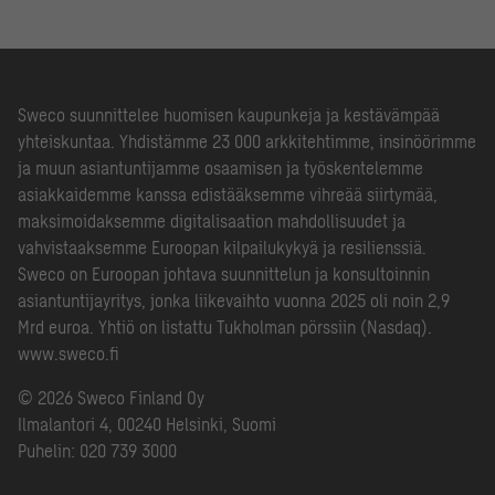
Sweco suunnittelee huomisen kaupunkeja ja kestävämpää
yhteiskuntaa. Yhdistämme 23 000 arkkitehtimme, insinöörimme
ja muun asiantuntijamme osaamisen ja työskentelemme
asiakkaidemme kanssa edistääksemme vihreää siirtymää,
maksimoidaksemme digitalisaation mahdollisuudet ja
vahvistaaksemme Euroopan kilpailukykyä ja resilienssiä.
Sweco on Euroopan johtava suunnittelun ja konsultoinnin
asiantuntijayritys, jonka liikevaihto vuonna 2025 oli noin 2,9
Mrd euroa. Yhtiö on listattu Tukholman pörssiin (Nasdaq).
www.sweco.fi
© 2026 Sweco Finland Oy
Ilmalantori 4, 00240 Helsinki, Suomi
Puhelin:
020 739 3000