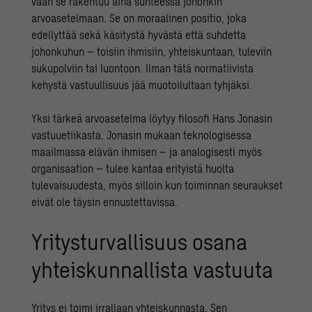
vaan se rakentuu aina suhteessa johonkin
arvoasetelmaan. Se on moraalinen positio, joka
edellyttää sekä käsitystä hyvästä että suhdetta
johonkuhun – toisiin ihmisiin, yhteiskuntaan, tuleviin
sukupolviin tai luontoon. Ilman tätä normatiivista
kehystä vastuullisuus jää muotoilultaan tyhjäksi.
Yksi tärkeä arvoasetelma löytyy filosofi Hans Jonasin
vastuuetiikasta. Jonasin mukaan teknologisessa
maailmassa elävän ihmisen – ja analogisesti myös
organisaation – tulee kantaa erityistä huolta
tulevaisuudesta, myös silloin kun toiminnan seuraukset
eivät ole täysin ennustettavissa.
Yritysturvallisuus osana
yhteiskunnallista vastuuta
Yritys ei toimi irrallaan yhteiskunnasta. Sen