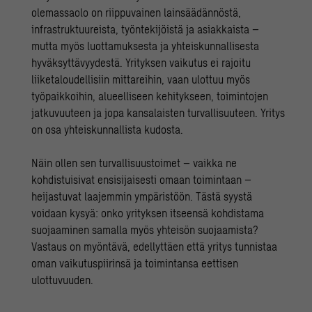
olemassaolo on riippuvainen lainsäädännöstä,
infrastruktuureista, työntekijöistä ja asiakkaista –
mutta myös luottamuksesta ja yhteiskunnallisesta
hyväksyttävyydestä. Yrityksen vaikutus ei rajoitu
liiketaloudellisiin mittareihin, vaan ulottuu myös
työpaikkoihin, alueelliseen kehitykseen, toimintojen
jatkuvuuteen ja jopa kansalaisten turvallisuuteen. Yritys
on osa yhteiskunnallista kudosta.
Näin ollen sen turvallisuustoimet – vaikka ne
kohdistuisivat ensisijaisesti omaan toimintaan –
heijastuvat laajemmin ympäristöön. Tästä syystä
voidaan kysyä: onko yrityksen itseensä kohdistama
suojaaminen samalla myös yhteisön suojaamista?
Vastaus on myöntävä, edellyttäen että yritys tunnistaa
oman vaikutuspiirinsä ja toimintansa eettisen
ulottuvuuden.