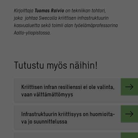
Kirjoittaja
Tuomas Raivio
on tekniikan tohtori,
joka
johtaa Swecolla kriittisen infrastruktuurin
kasvualuetta
sekä toimii alan työelämäprofessorina
Aalto-yliopistossa.
Tu­tus­tu myös näi­hin!
Kriit­ti­sen in­fran re­si­liens­si ei ole va­lin­ta,
vaan vält­tä­mät­tö­myys
In­fra­struk­tuu­rin kriit­ti­syys on huo­mioi­ta­
va jo suun­nit­te­lus­sa