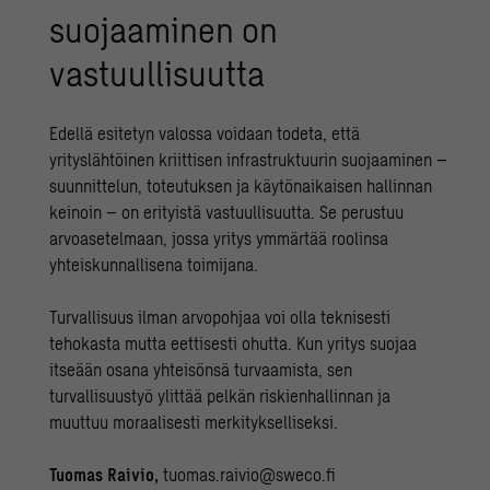
suojaaminen on
vastuullisuutta
Edellä esitetyn valossa voidaan todeta, että
yrityslähtöinen kriittisen infrastruktuurin suojaaminen –
suunnittelun, toteutuksen ja käytönaikaisen hallinnan
keinoin – on erityistä vastuullisuutta. Se perustuu
arvoasetelmaan, jossa yritys ymmärtää roolinsa
yhteiskunnallisena toimijana.
Turvallisuus ilman arvopohjaa voi olla teknisesti
tehokasta mutta eettisesti ohutta. Kun yritys suojaa
itseään osana yhteisönsä turvaamista, sen
turvallisuustyö ylittää pelkän riskienhallinnan ja
muuttuu moraalisesti merkitykselliseksi.
Tuomas Raivio,
tuomas.raivio@sweco.fi