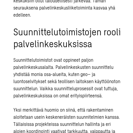
keskuksiin ollut taloudellisesti järkevää. Tämän
seurauksena palvelinkeskusliiketoiminta kasvaa yhä
edelleen.
Suunnittelutoimistojen rooli
palvelinkeskuksissa
Suunnittelutoimistot ovat oppineet paljon
palvelinkeskusalalta. Palvelinkeskusten suunnittelu
yhdistää monia osa-alueita, kuten
geo
– ja
luontoselvitykset
sekä
teollisen laitoksen käyttöönoton
suunnittelun
. Vaikka suunnitteluprosessit ovat tuttuja,
palvelinkeskuksissa on omat erityispiirteensä.
Yksi merkittävä huomio on siinä, että rakentaminen
aloitetaan usein keskeneräisten suunnitelmien kanssa.
Tällaisissa projekteissa suunnittelun hallinta ja eri
alojen koordinointi vaativat tarkkuutta, valppautta ja