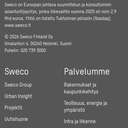
Sweco on Euroopan johtava suunnittelun ja konsultoinnin
asiantuntijayritys, jonka liikevaihto vuonna 2025 oli noin 2,9
Mrd euroa. Yhtiö on listattu Tukholman pörssiin (Nasdaq).
www.sweco.fi
© 2026 Sweco Finland Oy
Ilmalantori 4, 00240 Helsinki, Suomi
Puhelin:
020 739 3000
Sweco
Palvelumme
Sweco Group
Rakennukset ja
kaupunkikehitys
Urban Insight
Teollisuus, energia ja
Projektit
ympäristö
Uutishuone
Infra ja liikenne