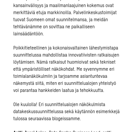
kansainvälisyys ja maailmanlaajuinen kokemus ovat
merkittäviä etuja markkinoilla. Palvelinkeskustoimijat
tuovat Suomeen omat suunnitelmansa, ja meidän
tehtävänämme on sovittaa ne paikalliseen
lainsäädäntöön.
Poikkitieteellinen ja kokonaisvaltainen lähestymistapa
suunnittelussa mahdollistaa innovatiivisten ratkaisujen
löytämisen. Nämä ratkaisut huomioivat sekä tekniset
että ympäristölliset näkökohdat. Me syvennymme eri
toimialanäkökulmiin ja tarjoamme asiantuntevaa
näkemystä siitä, miten eri suunnittelualojen yhteistyö
voi parantaa hankkeiden laatua ja tehokkuutta.
Ole kuulolla! Eri suunnittelualojen näkökulmista
datakeskussuunnittelussa sekä käytännön esimerkkejä
tulossa seuraavissa blogeissamme.