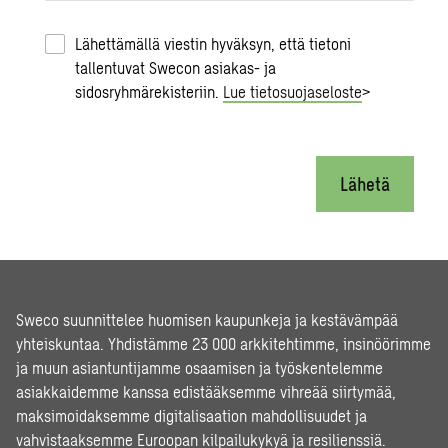
Lähettämällä viestin hyväksyn, että tietoni
tallentuvat Swecon asiakas- ja
sidosryhmärekisteriin.
Lue tietosuojaseloste
>
Lähetä
Sweco suunnittelee huomisen kaupunkeja ja kestävämpää
yhteiskuntaa. Yhdistämme 23 000 arkkitehtimme, insinöörimme
ja muun asiantuntijamme osaamisen ja työskentelemme
asiakkaidemme kanssa edistääksemme vihreää siirtymää,
maksimoidaksemme digitalisaation mahdollisuudet ja
vahvistaaksemme Euroopan kilpailukykyä ja resilienssiä.