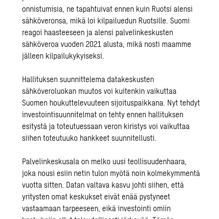
onnistumisia, ne tapahtuivat ennen kuin Ruotsi alensi
sähköveronsa, mikä loi kilpailuedun Ruotsille. Suomi
reagoi haasteeseen ja alensi palvelinkeskusten
sähköveroa vuoden 2021 alusta, mikä nosti maamme
jälleen kilpailukykyiseksi.
Hallituksen suunnittelema datakeskusten
sähköveroluokan muutos voi kuitenkin vaikuttaa
Suomen houkuttelevuuteen sijoituspaikkana. Nyt tehdyt
investointisuunnitelmat on tehty ennen hallituksen
esitystä ja toteutuessaan veron kiristys voi vaikuttaa
siihen toteutuuko hankkeet suunnitellusti.
Palvelinkeskusala on melko uusi teollisuudenhaara,
joka nousi esiin netin tulon myötä noin kolmekymmentä
vuotta sitten. Datan valtava kasvu johti siihen, että
yritysten omat keskukset eivät enää pystyneet
vastaamaan tarpeeseen, eikä investointi omiin