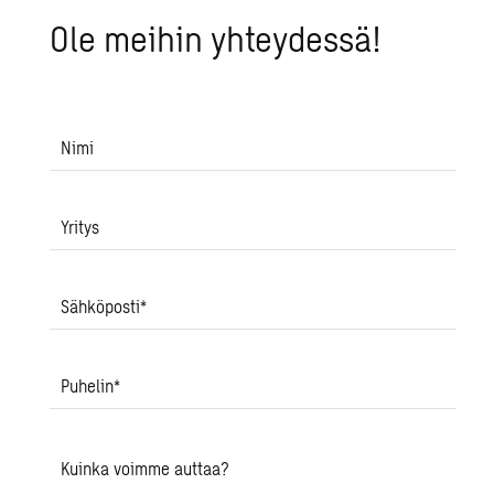
Ole mei­hin yh­tey­des­sä!
Nimi
Yritys
Sähköposti
*
Puhelin
*
Kuinka voimme auttaa?