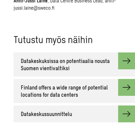
Antti-Jussi Laine
,
Data Centre Business Lead
,
antti-
jussi.laine@sweco.fi
Tu­tus­tu myös näi­hin
Da­ta­kes­kuk­sis­sa on po­ten­ti­aa­lia nous­ta
Suo­men vien­ti­val­tik­si
Fin­land of­fers a wide range of po­ten­tial
loca­tions for data cen­ters
Da­ta­kes­kus­suun­nit­te­lu