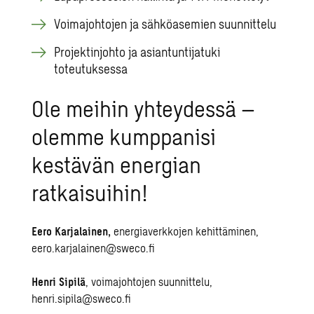
Voimajohtojen ja sähköasemien suunnittelu
Projektinjohto ja asiantuntijatuki
toteutuksessa
Ole meihin yhteydessä –
olemme kumppanisi
kestävän energian
ratkaisuihin!
Eero Karjalainen,
energiaverkkojen kehittäminen,
eero.karjalainen@sweco.fi
Henri Sipilä
, voimajohtojen suunnittelu,
henri.sipila@sweco.fi