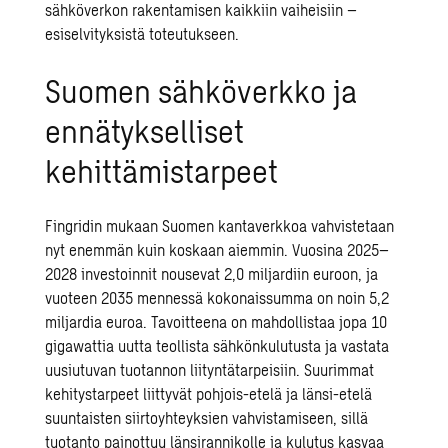
sähköverkon rakentamisen
kaikkiin vaiheisiin –
esiselvityksistä toteutukseen.
Suomen sähköverkko ja
ennätykselliset
kehittämistarpeet
Fingridin
mukaan Suomen kantaverkkoa vahvistetaan
nyt enemmän kuin koskaan aiemmin. Vuosina 2025–
2028 investoinnit nousevat 2,0 miljardiin euroon, ja
vuoteen 2035 mennessä kokonaissumma on noin 5,2
miljardia euroa. Tavoitteena on mahdollistaa jopa 10
gigawattia uutta teollista sähkönkulutusta ja vastata
uusiutuvan tuotannon liityntätarpeisiin. Suurimmat
kehitystarpeet liittyvät pohjois-etelä ja länsi-etelä
suuntaisten siirtoyhteyksien vahvistamiseen, sillä
tuotanto painottuu länsirannikolle ja kulutus kasvaa