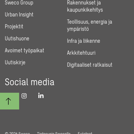
Sweco Group
Rakennukset ja
kaupunkikehitys
Urban Insight
Teollisuus, energia ja
Projektit
ympäristö
Uutishuone
Infra ja liikenne
Avoimet työpaikat
Arkkitehtuuri
Uutiskirje
Digitaaliset ratkaisut
Social media
© 2026 Sweco
Tietosuoja Swecolla
Evästeet