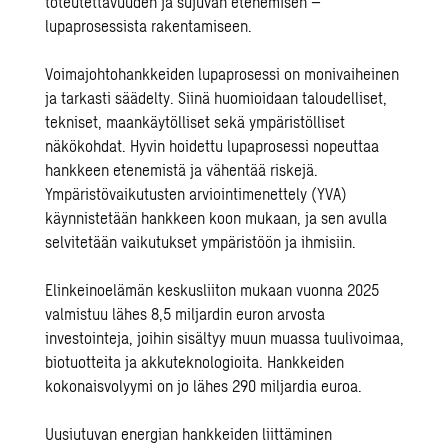
toteutettavuuden ja sujuvan etenemisen –
lupaprosessista rakentamiseen.
Voimajohtohankkeiden lupaprosessi on monivaiheinen
ja tarkasti säädelty. Siinä huomioidaan taloudelliset,
tekniset, maankäytölliset sekä ympäristölliset
näkökohdat. Hyvin hoidettu lupaprosessi nopeuttaa
hankkeen etenemistä ja vähentää riskejä.
Ympäristövaikutusten arviointimenettely (YVA)
käynnistetään hankkeen koon mukaan, ja sen avulla
selvitetään vaikutukset ympäristöön ja ihmisiin.
Elinkeinoelämän keskusliiton mukaan vuonna 2025
valmistuu lähes 8,5 miljardin euron arvosta
investointeja, joihin sisältyy muun muassa tuulivoimaa,
biotuotteita ja akkuteknologioita. Hankkeiden
kokonaisvolyymi on jo lähes 290 miljardia euroa.
Uusiutuvan energian hankkeiden liittäminen