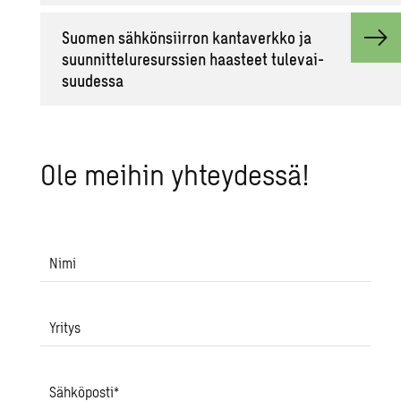
Suo­men säh­kön­siir­ron kan­ta­verk­ko ja
suun­nit­te­lu­re­surs­sien haas­teet tu­le­vai­
suu­des­sa
Ole mei­hin yh­tey­des­sä!
Nimi
Yritys
Sähköposti
*