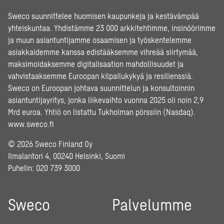
Sweco suunnittelee huomisen kaupunkeja ja kestävämpää
yhteiskuntaa. Yhdistämme 23 000 arkkitehtimme, insinöörimme
ja muun asiantuntijamme osaamisen ja työskentelemme
asiakkaidemme kanssa edistääksemme vihreää siirtymää,
maksimoidaksemme digitalisaation mahdollisuudet ja
vahvistaaksemme Euroopan kilpailukykyä ja resilienssiä.
Sweco on Euroopan johtava suunnittelun ja konsultoinnin
asiantuntijayritys, jonka liikevaihto vuonna 2025 oli noin 2,9
Mrd euroa. Yhtiö on listattu Tukholman pörssiin (Nasdaq).
www.sweco.fi
© 2026 Sweco Finland Oy
Ilmalantori 4, 00240 Helsinki, Suomi
Puhelin:
020 739 3000
Sweco
Palvelumme