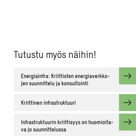
Tu­tus­tu myös näi­hin!
Ener­giain­fra: Kriit­tis­ten ener­gia­verk­ko­
jen suun­nit­te­lu ja kon­sul­toin­ti
Kriit­ti­nen in­fra­struk­tuu­ri
In­fra­struk­tuu­rin kriit­ti­syys on huo­mioi­ta­
va jo suun­nit­te­lus­sa