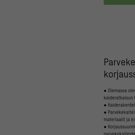
Parveke
korjaus
● Olemassa olev
kaideratkaisun t
● Kaiderakentei
● Parvekekaitei
materiaalit ja k
● Korjaussuunni
parvekekaiteide