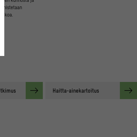
tunnistetaan
ntekoa.
utkimus
Haitta-ainekartoitus