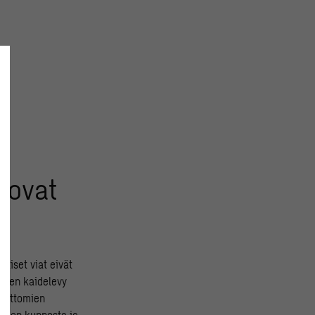
 ovat
ttiset viat eivät
sinen kaidelevy
umattomien
eiden kunnosta ja