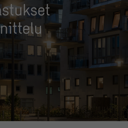
astukset
nittelu