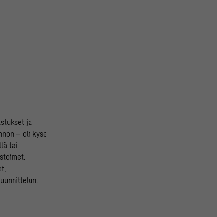
stukset ja
nnon – oli kyse
lä tai
ustoimet.
et,
uunnittelun.