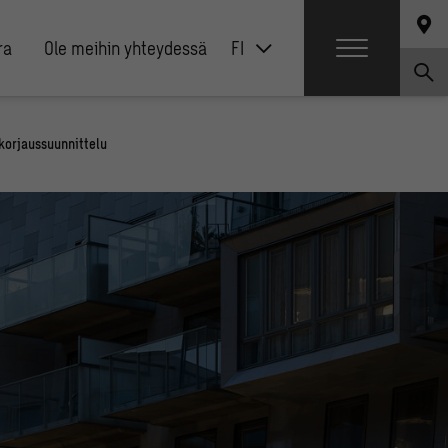
ra
Ole meihin yhteydessä
FI
 korjaussuunnittelu