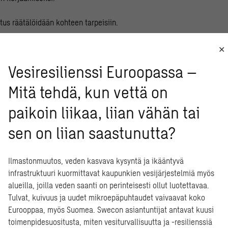
tus räätälöidään kohteen tarpeisiin.
Vesiresilienssi Euroopassa –
tä asiantuntijoihimme
Mitä tehdä, kun vettä on
paikoin liikaa, liian vähän tai
sen on liian saastunutta?
parvekaiteiden tarkastukset
tä?
Ilmastonmuutos, veden kasvava kysyntä ja ikääntyvä
infrastruktuuri kuormittavat kaupunkien vesijärjestelmiä myös
alueilla, joilla veden saanti on perinteisesti ollut luotettavaa.
äinen arvio ei riitä parvekekaiteiden tarkistamiseen, sillä monet krii
Tulvat, kuivuus ja uudet mikroepäpuhtaudet vaivaavat koko
Esimerkiksi kaidepaneeli voi näyttää ehjältä mutta olla heikko tai la
Eurooppaa, myös Suomea. Swecon asiantuntijat antavat kuusi
aamattomien kiinnityspuutteiden takia. Swecon kokeneiden ja riipp
toimenpidesuositusta, miten vesiturvallisuutta ja -resilienssiä
n suorittamat tarkastukset ovat siksi paras keino saada varmuus kait