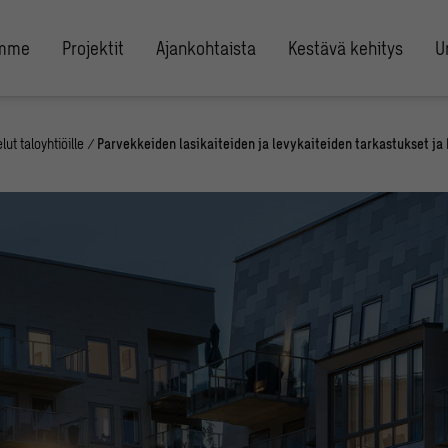
umme
Projektit
Ajankohtaista
Kestävä kehitys
U
lut taloyhtiöille
/
Parvekkeiden lasikaiteiden ja levykaiteiden tarkastukset ja