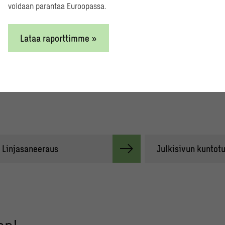
voidaan parantaa Euroopassa.
. Parvekekaiteden tarkistus varmistaa, että mahdolliset riskitekijät 
htiön hallitus tai rakennuttaja saa luotettavaa tietoa ennen päätökse
Lataa raporttimme »
Linjasaneeraus
Julkisivun kuntot