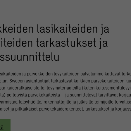
keiden lasikaiteiden ja
iteiden tarkastukset ja
ssuunnittelu
sikaiteiden ja parvekkeiden levykaiteiden palvelumme kattavat tarka
elun. Swecon asiantuntijat tarkastavat kaikkien parvekekaiteiden ku
ista kaideratkaisuista tai levymateriaaleilla (kuten kuitusementtilevyil
la) peitetyistä parvekekaiteista – ja suunnittelevat tarvittavat korja
rmistaa taloyhtiöille, rakennuttajille ja julkisille toimijoille turvallis
set ja pitkäikäiset parvekekaiderakenteet. tarkastukset ja korjauss
tä