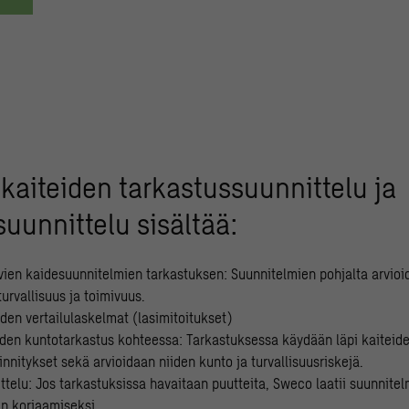
kaiteiden tarkastussuunnittelu ja
suunnittelu sisältää:
ien kaidesuunnitelmien tarkastuksen: Suunnitelmien pohjalta arvioi
urvallisuus ja toimivuus.
den vertailulaskelmat (lasimitoitukset)
den kuntotarkastus kohteessa: Tarkastuksessa käydään läpi kaiteide
iinnitykset sekä arvioidaan niiden kunto ja turvallisuusriskejä.
ttelu: Jos tarkastuksissa havaitaan puutteita, Sweco laatii suunnite
n korjaamiseksi.