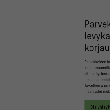
Parvek
levyka
korjau
Parvekkeiden la
korjaussuunnitt
sitten täyslasis
metallipaneeleil
Tavoitteena on va
määräystenmukai
Ota yhteyt