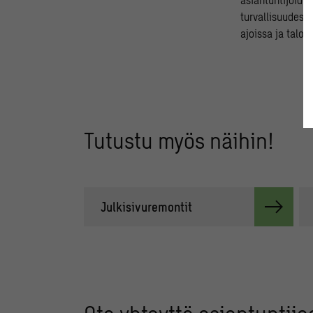
turvallisuudesta
ajoissa ja taloy
Tutustu myös näihin!
Julkisivuremontit