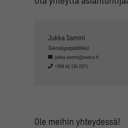
Ota yhteyttä asiantuntija
Jukka Sammi
Teknologiapäällikkö
jukka.sammi@sweco.fi
+358 40 136 2371
Ole meihin yhteydessä!