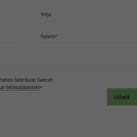
Yritys
Puhelin
*
 tietoni tallentuvat Swecon
ue tietosuojaseloste
>
Lähetä