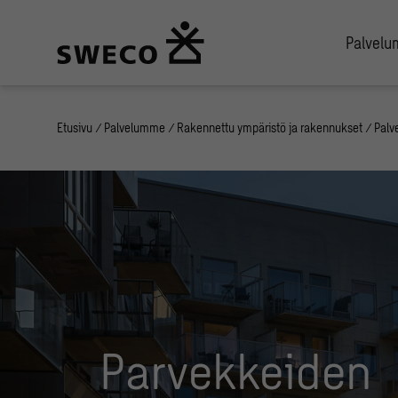
Palvel
Etusivu
/
Palvelumme
/
Rakennettu ympäristö ja rakennukset
/
Palve
Parvekkeiden