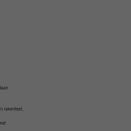
daan
n rakenteet,
lmat