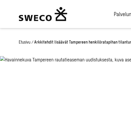
Palvel
Etusivu
/
Arkkitehdit lisäävät Tampereen henkilöratapihan tilantu