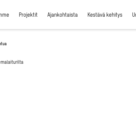
umme
Projektit
Ajankohtaista
Kestävä kehitys
U
ntua