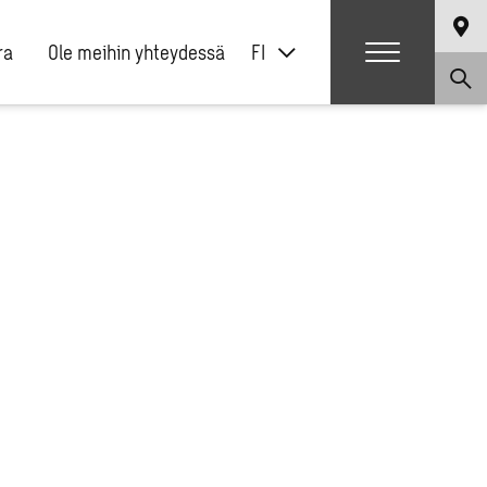
ra
Ole meihin yhteydessä
FI