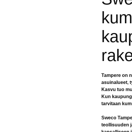
kump
kaup
rak
Tampere on n
asuinalueet, 
Kasvu tuo mu
Kun kaupungit 
tarvitaan ku
Sweco Tampere
teollisuuden j
kansalliseen 