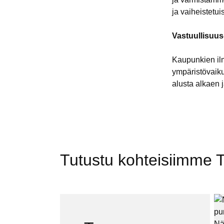
ja vaiheistetu
Vastuullisuus-
Kaupunkien ilm
ympäristövaiku
alusta alkaen 
Tutustu kohteisiimme 