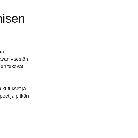
misen
ia
vavan väestön
nen tekevät
ikutukset ja
peet ja pitkän