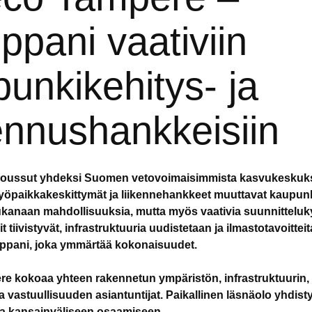
pani vaativiin
unkikehitys- ja
ennushankkeisiin
oussut yhdeksi Suomen vetovoimaisimmista kasvukeskuks
työpaikkakeskittymät ja liikennehankkeet muuttavat kaupunk
kanaan mahdollisuuksia, mutta myös vaativia suunnittelu
tiivistyvät, infrastruktuuria uudistetaan ja ilmastotavoitteit
mppani, joka ymmärtää kokonaisuudet.
 kokoaa yhteen rakennetun ympäristön, infrastruktuurin, 
a vastuullisuuden asiantuntijat. Paikallinen läsnäolo yhdist
ja kansainväliseen osaamiseen.