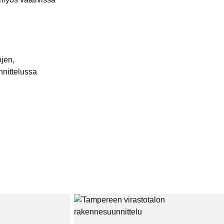
öjen,
nnittelussa