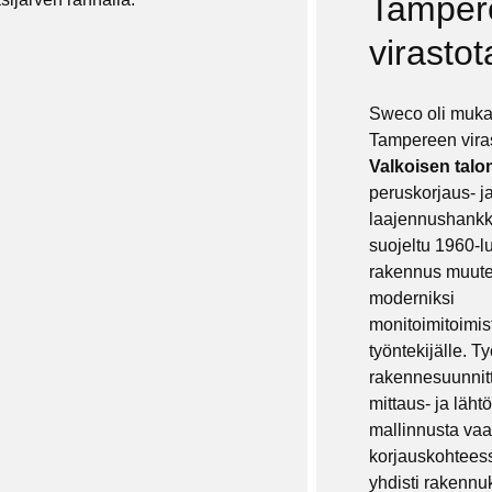
Tamper
virastot
Sweco oli muk
Tampereen viras
Valkoisen talo
peruskorjaus- j
laajennushankk
suojeltu 1960-l
rakennus muutet
moderniksi
monitoimitoimist
työntekijälle. T
rakennesuunnit
mittaus- ja lähtö
mallinnusta vaa
korjauskohtees
yhdisti rakenn