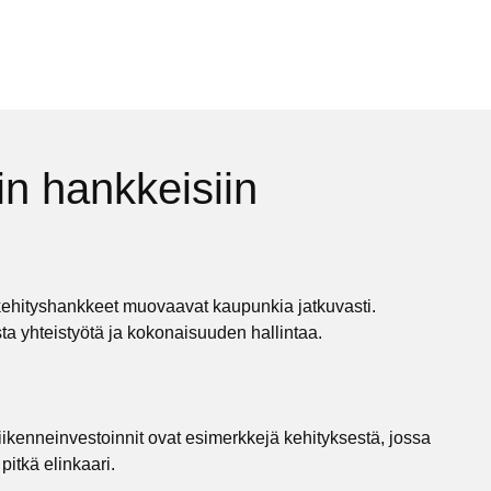
n hankkeisiin
ekehityshankkeet muovaavat kaupunkia jatkuvasti.
sta yhteistyötä ja kokonaisuuden hallintaa.
liikenneinvestoinnit ovat esimerkkejä kehityksestä, jossa
pitkä elinkaari.