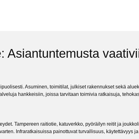
Asiantuntemusta vaativii
puolisesti. Asuminen, toimitilat, julkiset rakennukset sekä alu
alveluja
hankkeisiin, joissa tarvitaan toimivia ratkaisuja, tehoka
ydet. Tampereen raitiotie, katuverkko, pyöräilyn reitit ja joukko
arten. Infraratkaisuissa painottuvat turvallisuus, käytettävyys ja 