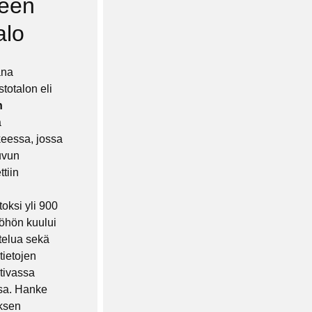
een
alo
ana
totalon eli
n
a
eessa, jossa
uvun
tiin
oksi yli 900
yöhön kuului
telua sekä
tietojen
tivassa
sa. Hanke
uksen