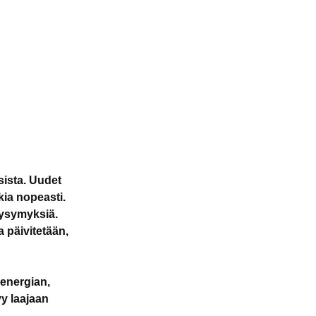
ista. Uudet
ia nopeasti.
kysymyksiä.
a päivitetään,
energian,
yy laajaan