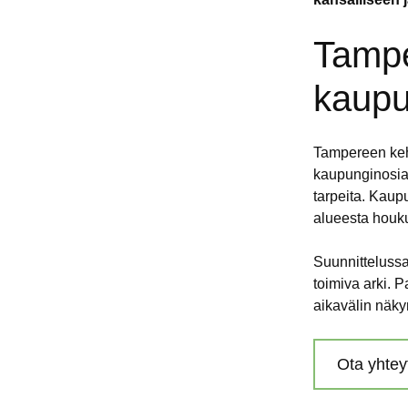
Tampe
kaupu
Tampereen keh
kaupunginosia
tarpeita. Kaup
alueesta houk
Suunnitteluss
toimiva arki. P
aikavälin näky
Ota yhtey