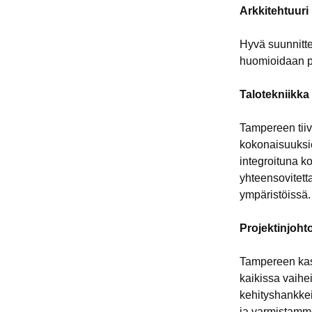
Arkkitehtuuri
Hyvä suunnittel
huomioidaan pa
Talotekniikka
Tampereen tiiv
kokonaisuuksie
integroituna k
yhteensovitett
ympäristöissä.
Projektinjoht
Tampereen kas
kaikissa vaihe
kehityshankkei
ja varmistamme