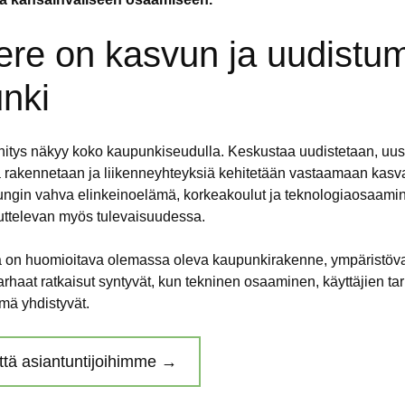
re on kasvun ja uudistu
nki
itys näkyy koko kaupunkiseudulla. Keskustaa uudistetaan, uus
 rakennetaan ja liikenneyhteyksiä kehitetään vastaamaan kas
ungin vahva elinkeinoelämä, korkeakoulut ja teknologiaosaami
uttelevan myös tulevaisuudessa.
a on huomioitava olemassa oleva kaupunkirakenne, ympäristöva
arhaat ratkaisut syntyvät, kun tekninen osaaminen, käyttäjien tar
mä yhdistyvät.
ttä asiantuntijoihimme →