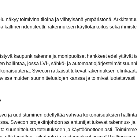
u näkyy toimivina tiloina ja viihtyisänä ympäristönä. Arkkitehtu
ikallinen identiteetti, rakennuksen käyttötarkoitus sekä ihmiste
istyvä kaupunkirakenne ja monipuoliset hankkeet edellyttävät ta
n hallintaa, jossa LVI-, sähkö- ja automaatiojärjestelmät suunni
okonaisuutena. Swecon ratkaisut tukevat rakennuksen elinkaarta
avissa muiden suunnittelualojen kanssa ja toimivat luotettavasti
o
vu ja uudistuminen edellyttää vahvaa kokonaisuuksien hallint
issa. Swecon projektinjohdon asiantuntijat tukevat rakennus- ja
ta suunnittelusta toteutukseen ja käyttöönottoon asti. Toimimme
, että tavoitteet, aikataulu ja kustannukset pysyvät hallinnassa