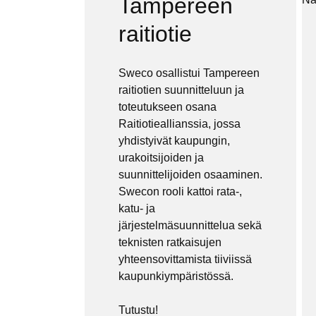
Tampereen
raitiotie
Sweco osallistui Tampereen
raitiotien suunnitteluun ja
toteutukseen osana
Raitiotieallianssia, jossa
yhdistyivät kaupungin,
urakoitsijoiden ja
suunnittelijoiden osaaminen.
Swecon
rooli kattoi rata-,
katu- ja
järjestelmäsuunnittelua sekä
teknisten ratkaisujen
yhteensovittamista tiiviissä
kaupunkiympäristössä.
Tutustu!