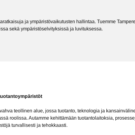
giaratkaisuja ja ympäristövaikutusten hallintaa. Tuemme Tamper
issa sekä ympäristöselvityksissä ja luvituksessa.
 tuotantoympäristöt
ahva teollinen alue, jossa tuotanto, teknologia ja kansainväline
ässä roolissa. Autamme kehittämään tuotantolaitoksia, prosesse
töjä turvallisesti ja tehokkaasti.