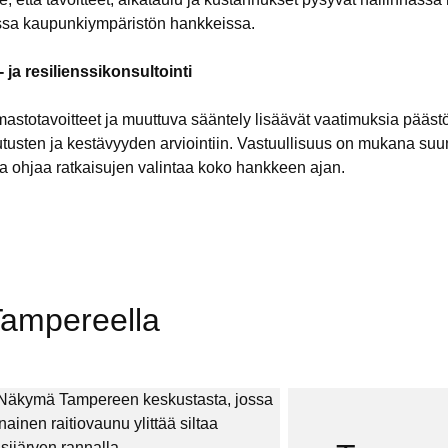
issa kaupunkiympäristön hankkeissa.
 ja resilienssikonsultointi
astotavoitteet ja muuttuva sääntely lisäävät vaatimuksia pääst
tusten ja kestävyyden arviointiin. Vastuullisuus on mukana suu
ja ohjaa ratkaisujen valintaa koko hankkeen ajan.
Tampereella