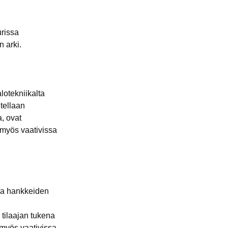
urissa
n arki.
lotekniikalta
tellaan
, ovat
 myös vaativissa
aa hankkeiden
 tilaajan tukena
 myös vaativissa