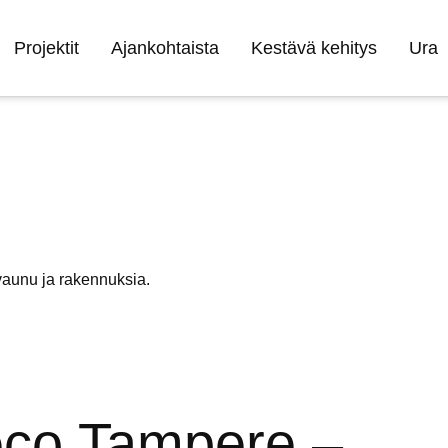
Projektit
Ajankohtaista
Kestävä kehitys
Ura
co Tampere –