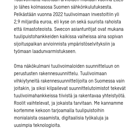
jo lähes kolmasosa Suomen sähkönkulutuksesta.
Pelkästään vuonna 2022 tuulivoimaan investoitiin yli
2,9 miljardia euroa, eli kyse on sekä suurista rahoista
että ilmastoteoista. Swecon asiantuntijat ovat mukana
tuulipuistohankkeiden kaikissa vaiheissa aina sopivan
sijoituspaikan arvioinnista ympäristöselvityksiin ja
työmaan laadunvarmistukseen.
Oma näkökulmani tuulivoimaloiden suunnitteluun on
perustusten rakennesuunnittelu
. Tuulivoimaan
vihkiytyneitä rakennesuunnittelijoita on Suomessa vain
joitakin, ja siksi kilpailevat suunnittelutoimistot tekevät
tuulivoimahankkeissa tiivistä ja rakentavaa yhteistyötä.
Roolit vaihtelevat, ja jokaista tarvitaan. Me kannamme
kortemme kekoon tarjoamalla tuulipuistoihin
monialaista osaamista, digitaalisia työkaluja ja
uusimpia teknologioita.