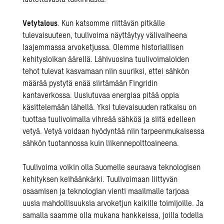
Vetytalous
. Kun katsomme riittävän pitkälle
tulevaisuuteen, tuulivoima näyttäytyy välivaiheena
laajemmassa arvoketjussa. Olemme historiallisen
kehitysloikan äärellä. Lähivuosina tuulivoimaloiden
tehot tulevat kasvamaan niin suuriksi, ettei sähkön
määrää pystytä enää siirtämään Fingridin
kantaverkossa. Uusiutuvaa energiaa pitää oppia
käsittelemään lähellä. Yksi tulevaisuuden ratkaisu on
tuottaa tuulivoimalla vihreää sähköä ja siitä edelleen
vetyä. Vetyä voidaan hyödyntää niin tarpeenmukaisessa
sähkön tuotannossa kuin liikennepolttoaineena.
Tuulivoima voikin olla Suomelle seuraava teknologisen
kehityksen keihäänkärki. Tuulivoimaan liittyvän
osaamisen ja teknologian vienti maailmalle tarjoaa
uusia mahdollisuuksia arvoketjun kaikille toimijoille. Ja
samalla saamme olla mukana hankkeissa, joilla todella