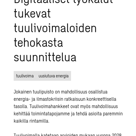
tukevat
tuulivoimaloiden
tehokasta
suunnittelua
tuulivoima
uusiutuva energia
Jokainen tuulipuisto on mahdollisuus osallistua
energia- ja ilmastokriisin ratkaisuun konkreettisella
tasolla. Tuulivoimahankkeet ovat myös mahdollisuus
kehittää toimintatapojamme ja tehdä asioita paremmin
kaikilla rintamilla.
Tuulivoimalla katetaan arvioiden mukaan vuonna 2028