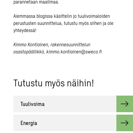
parannetaan maailmaa.
Aiemmassa blogissa käsittelin jo tuulivoimaloiden
perustusten suunnittelua,
tutustu myös siihen
ja ole
yhteydessä!
Kimmo Kontiainen, rakennesuunnittelun
osastopäällikkö,
kimmo.kontiainen@sweco.fi
Tu­tus­tu myös näi­hin!
Tuu­li­voi­ma
Ener­gia