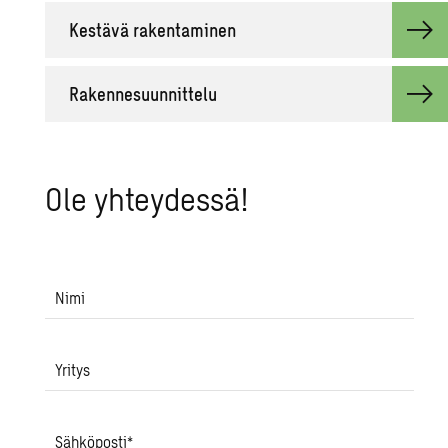
Kes­tä­vä ra­ken­ta­mi­nen
Ra­ken­ne­suun­nit­te­lu
Ole yh­tey­des­sä!
Nimi
Yritys
Sähköposti
*