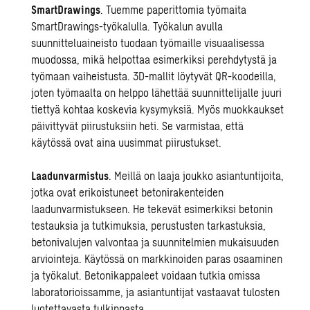
SmartDrawings
. Tuemme paperittomia työmaita
SmartDrawings-työkalulla
. Työkalun avulla
suunnitteluaineisto tuodaan työmaille visuaalisessa
muodossa, mikä helpottaa esimerkiksi perehdytystä ja
työmaan vaiheistusta. 3D-mallit löytyvät QR-koodeilla,
joten työmaalta on helppo lähettää suunnittelijalle juuri
tiettyä kohtaa koskevia kysymyksiä. Myös muokkaukset
päivittyvät piirustuksiin heti. Se varmistaa, että
käytössä ovat aina uusimmat piirustukset.
Laadunvarmistus
. Meillä on laaja joukko asiantuntijoita,
jotka ovat erikoistuneet
betonirakenteiden
laadunvarmistukseen
. He tekevät esimerkiksi betonin
testauksia ja tutkimuksia, perustusten tarkastuksia,
betonivalujen valvontaa ja suunnitelmien mukaisuuden
arviointeja. Käytössä on markkinoiden paras osaaminen
ja työkalut. Betonikappaleet voidaan tutkia omissa
laboratorioissamme, ja asiantuntijat vastaavat tulosten
luotettavasta tulkinnasta.