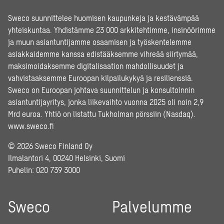
Sweco suunnittelee huomisen kaupunkeja ja kestävämpää
yhteiskuntaa. Yhdistämme 23 000 arkkitehtimme, insinöörimme
ja muun asiantuntijamme osaamisen ja työskentelemme
asiakkaidemme kanssa edistääksemme vihreää siirtymää,
maksimoidaksemme digitalisaation mahdollisuudet ja
vahvistaaksemme Euroopan kilpailukykyä ja resilienssiä.
Sweco on Euroopan johtava suunnittelun ja konsultoinnin
asiantuntijayritys, jonka liikevaihto vuonna 2025 oli noin 2,9
Mrd euroa. Yhtiö on listattu Tukholman pörssiin (Nasdaq).
www.sweco.fi
© 2026 Sweco Finland Oy
Ilmalantori 4, 00240 Helsinki, Suomi
Puhelin:
020 739 3000
Sweco
Palvelumme