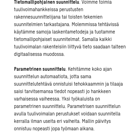
Tietomallipohjainen suunnittelu
. Voimme toimia
tuulivoimahankkeissa perustusten
rakennesuunnittelijana tai toisten tekemien
suunnitelmien tarkastajana. Molemmissa tehtävissä
käytämme samoja
laskentametodeja
ja tuotamme
tietomallipohjaiset suunnitelmat. Samalla kaikki
tuulivoimalan rakenteisiin liittyvä tieto saadaan talteen
digitaalisessa muodossa.
Parametrinen suunnittelu
. Kehitämme koko ajan
suunnittelun automaatiota, jotta sama
suunnittelutehtävä onnistuisi tehokkaammin ja tilaaja
saisi tarvitsemansa tiedot nopeasti jo hankkeen
varhaisessa vaiheessa. Yksi työkaluista on
parametrinen suunnittelu
. Parametrisen suunnittelun
avulla tuulivoimalan perustukset voidaan suunnitella
kerralla ilman useita eri vaiheita. Mallin päivitys
onnistuu nopeasti jopa työmaan aikana.