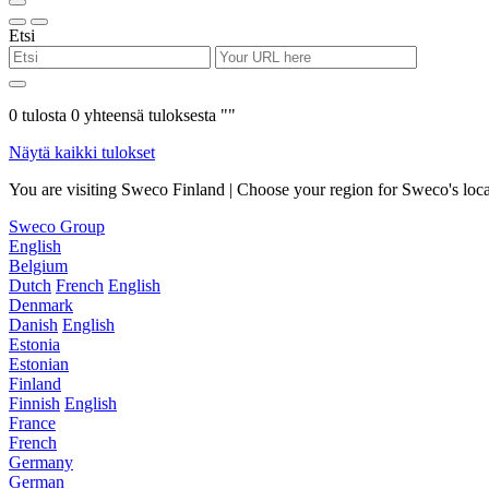
Etsi
0
tulosta
0
yhteensä tuloksesta "
"
Näytä kaikki tulokset
You are visiting Sweco Finland | Choose your region for Sweco's loca
Sweco Group
English
Belgium
Dutch
French
English
Denmark
Danish
English
Estonia
Estonian
Finland
Finnish
English
France
French
Germany
German