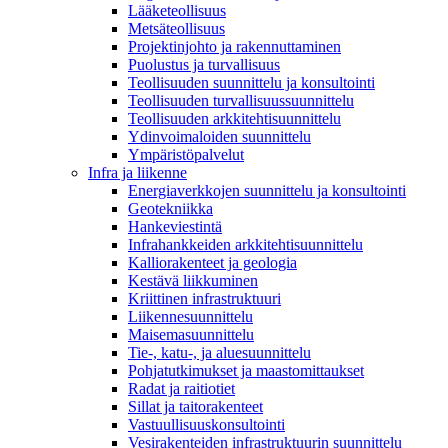
Lääketeollisuus
Metsäteollisuus
Projektinjohto ja rakennuttaminen
Puolustus ja turvallisuus
Teollisuuden suunnittelu ja konsultointi
Teollisuuden turvallisuussuunnittelu
Teollisuuden arkkitehtisuunnittelu
Ydinvoimaloiden suunnittelu
Ympäristöpalvelut
Infra ja liikenne
Energiaverkkojen suunnittelu ja konsultointi
Geotekniikka
Hankeviestintä
Infrahankkeiden arkkitehtisuunnittelu
Kalliorakenteet ja geologia
Kestävä liikkuminen
Kriittinen infrastruktuuri
Liikennesuunnittelu
Maisemasuunnittelu
Tie-, katu-, ja aluesuunnittelu
Pohjatutkimukset ja maastomittaukset
Radat ja raitiotiet
Sillat ja taitorakenteet
Vastuullisuuskonsultointi
Vesirakenteiden infrastruktuurin suunnittelu