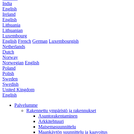
India
English
Ireland
English
Lithuania
Lithuanian
Luxembourg
English
French
German
Luxembourgish
Netherlands
Dutch
Norway
Norwegian
English
Poland
Polish
Sweden
Swedish
United Kingdom
English
Palvelumme
Rakennettu ympäristö ja rakennukset
Asuntorakentaminen
Arkkitehtuuri
Maisemasuunnittelu
Maankäytön suunnittelu ja kaavoitus