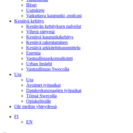
Blogi
Uutiskirje
Vaikuttava kaupunki -podcast
Kestävä kehitys
Kestävän kehityksen palvelut
Vihreä siirtymä
Kestävä kaupunkikehitys
Kestävä rakentaminen
Kestävä arkkitehtisuunnittelu
Energia
Vastuullisuuskonsultointi
Urban Insight
Vastuullisuus Swecolla
Ura
Ura
Avoimet työpaikat
Datakeskusosaajien työpaikat
Töissä Swecolla
Opiskelijoille
Ole meihin yhteydessä
FI
EN