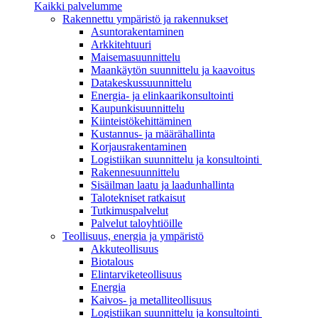
Kaikki palvelumme
Rakennettu ympäristö ja rakennukset
Asuntorakentaminen
Arkkitehtuuri
Maisemasuunnittelu
Maankäytön suunnittelu ja kaavoitus
Datakeskussuunnittelu
Energia- ja elinkaarikonsultointi
Kaupunkisuunnittelu
Kiinteistökehittäminen
Kustannus- ja määrähallinta
Korjausrakentaminen
Logistiikan suunnittelu ja konsultointi
Rakennesuunnittelu
Sisäilman laatu ja laadunhallinta
Talotekniset ratkaisut
Tutkimuspalvelut
Palvelut taloyhtiöille
Teollisuus, energia ja ympäristö
Akkuteollisuus
Biotalous
Elintarviketeollisuus
Energia
Kaivos- ja metalliteollisuus
Logistiikan suunnittelu ja konsultointi