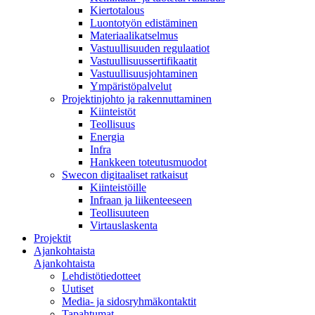
Kiertotalous
Luontotyön edistäminen
Materiaalikatselmus
Vastuullisuuden regulaatiot
Vastuullisuussertifikaatit
Vastuullisuusjohtaminen
Ympäristöpalvelut
Projektinjohto ja rakennuttaminen
Kiinteistöt
Teollisuus
Energia
Infra
Hankkeen toteutusmuodot
Swecon digitaaliset ratkaisut
Kiinteistöille
Infraan ja liikenteeseen
Teollisuuteen
Virtauslaskenta
Projektit
Ajankohtaista
Ajankohtaista
Lehdistötiedotteet
Uutiset
Media- ja sidosryhmäkontaktit
Tapahtumat