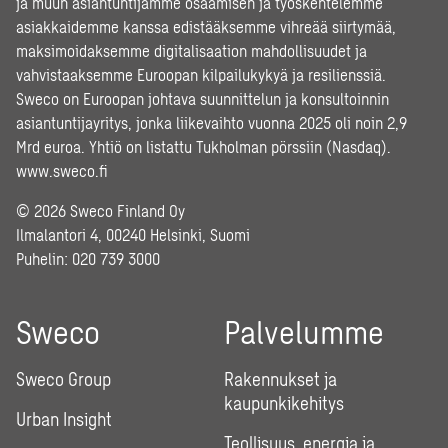
ja muun asiantuntijamme osaamisen ja työskentelemme
asiakkaidemme kanssa edistääksemme vihreää siirtymää,
maksimoidaksemme digitalisaation mahdollisuudet ja
vahvistaaksemme Euroopan kilpailukykyä ja resilienssiä.
Sweco on Euroopan johtava suunnittelun ja konsultoinnin
asiantuntijayritys, jonka liikevaihto vuonna 2025 oli noin 2,9
Mrd euroa. Yhtiö on listattu Tukholman pörssiin (Nasdaq).
www.sweco.fi
© 2026 Sweco Finland Oy
Ilmalantori 4, 00240 Helsinki, Suomi
Puhelin:
020 739 3000
Sweco
Palvelumme
Sweco Group
Rakennukset ja
kaupunkikehitys
Urban Insight
Teollisuus, energia ja