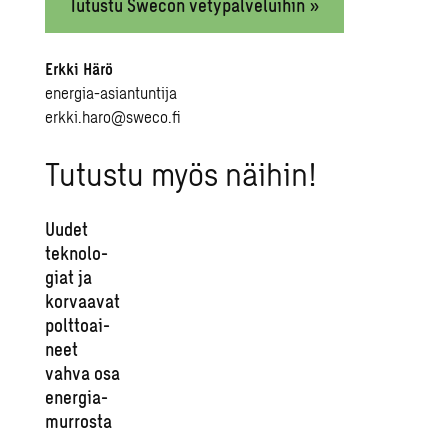
Tutustu Swecon vetypalveluihin »
Erkki Härö
energia-asiantuntija
erkki.haro@sweco.fi
Tu­tus­tu myös näi­hin!
Uudet
tek­no­lo­
giat ja
kor­vaa­vat
polt­toai­
neet
vahva osa
ener­gia­
mur­ros­ta