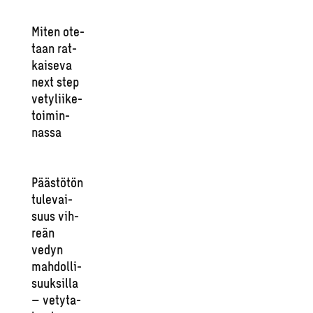
Miten ote­
taan rat­
kai­se­va
next step
ve­ty­lii­ke­
toi­min­
nas­sa
Pääs­tö­tön
tu­le­vai­
suus vih­
reän
vedyn
mah­dol­li­
suuk­sil­la
– ve­ty­ta­