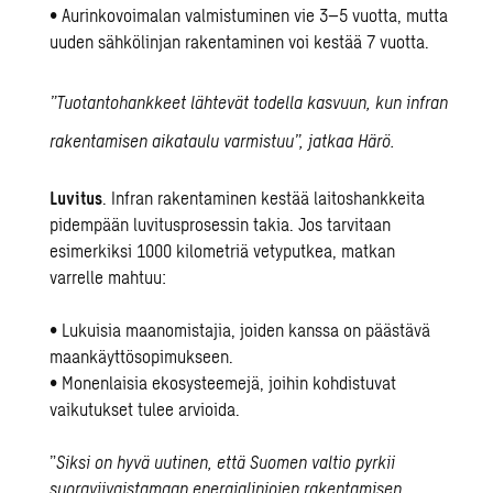
• Aurinkovoimalan valmistuminen vie 3–5 vuotta, mutta
uuden sähkölinjan rakentaminen voi kestää 7 vuotta.
”Tuotantohankkeet lähtevät todella kasvuun, kun infran
rakentamisen aikataulu varmistuu”, jatkaa Härö.
Luvitus
. Infran rakentaminen kestää laitoshankkeita
pidempään luvitusprosessin takia. Jos tarvitaan
esimerkiksi 1000 kilometriä vetyputkea, matkan
varrelle mahtuu:
• Lukuisia maanomistajia, joiden kanssa on päästävä
maankäyttösopimukseen.
• Monenlaisia ekosysteemejä, joihin kohdistuvat
vaikutukset tulee arvioida.
”
Siksi on hyvä uutinen, että Suomen valtio pyrkii
suoraviivaistamaan energialinjojen rakentamisen