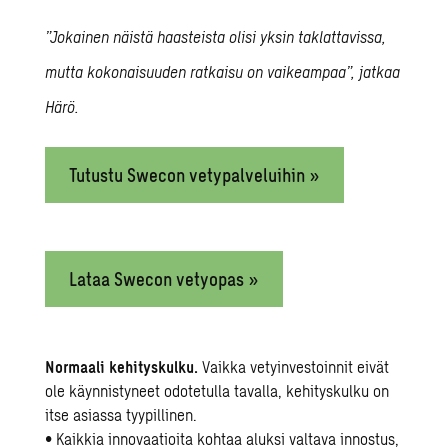
”Jokainen näistä haasteista olisi yksin taklattavissa,
mutta kokonaisuuden ratkaisu on vaikeampaa”, jatkaa
Härö.
Tutustu Swecon vetypalveluihin »
Lataa Swecon vetyopas »
Normaali kehityskulku.
Vaikka vetyinvestoinnit eivät
ole käynnistyneet odotetulla tavalla, kehityskulku on
itse asiassa tyypillinen.
• Kaikkia innovaatioita kohtaa aluksi valtava innostus,