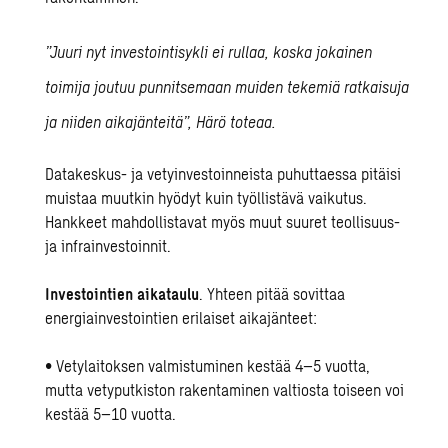
”Juuri nyt investointisykli ei rullaa, koska jokainen
toimija joutuu punnitsemaan muiden tekemiä ratkaisuja
ja niiden aikajänteitä”,
Härö toteaa.
Datakeskus- ja vetyinvestoinneista puhuttaessa pitäisi
muistaa muutkin hyödyt kuin työllistävä vaikutus.
Hankkeet mahdollistavat myös muut suuret teollisuus-
ja infrainvestoinnit.
Investointien aikataulu
. Yhteen pitää sovittaa
energiainvestointien erilaiset aikajänteet:
• Vetylaitoksen valmistuminen kestää 4–5 vuotta,
mutta vetyputkiston rakentaminen valtiosta toiseen voi
kestää 5–10 vuotta.