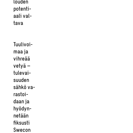
lou­den
po­ten­ti­
aa­li val­
ta­va
Tuu­li­voi­
maa ja
vih­re­ää
vetyä –
tu­le­vai­
suu­den
sähkö va­
ras­toi­
daan ja
hyö­dyn­
ne­tään
fik­sus­ti
Swecon