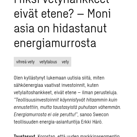
eivät etene? – Moni
asia on hidastanut
energiamurrosta
vihreä vety
vetytalous
vety
Olen kyllästynyt lukemaan uutisia siitä, miten
sähköenergiaa vaativat investoinnit, kuten
vetylaitoshankkeet, eivät etene – ilman perusteluja.
”Teollisuusinvestoinnit käynnistyvät hitaammin kuin
ennustettiin, mutta taustasyistä puhutaan vähemmän.
Energiamurrosta ei ole peruttu!
”, sanoo Swecon
teollisuuden energia-asiantuntija Erkki Härö.
Taustasyyt
. Korostan, että uuden markkinasegmentin