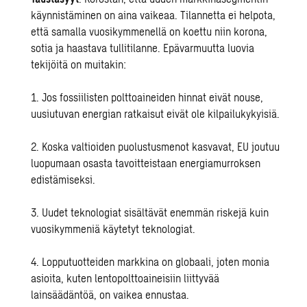
käynnistäminen on aina vaikeaa. Tilannetta ei helpota,
että samalla vuosikymmenellä on koettu niin korona,
sotia ja haastava tullitilanne. Epävarmuutta luovia
tekijöitä on muitakin:
1. Jos fossiilisten polttoaineiden hinnat eivät nouse,
uusiutuvan energian ratkaisut eivät ole kilpailukykyisiä.
2. Koska valtioiden puolustusmenot kasvavat, EU joutuu
luopumaan osasta tavoitteistaan energiamurroksen
edistämiseksi.
3. Uudet teknologiat sisältävät enemmän riskejä kuin
vuosikymmeniä käytetyt teknologiat.
4. Lopputuotteiden markkina on globaali, joten monia
asioita, kuten lentopolttoaineisiin liittyvää
lainsäädäntöä, on vaikea ennustaa.