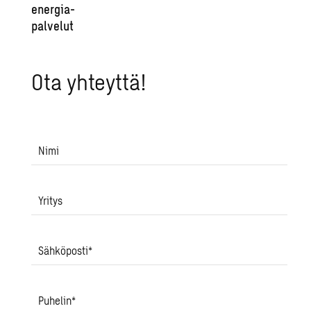
ener­gia­
pal­ve­lut
Ota yh­teyt­tä!
Nimi
Yritys
Sähköposti
*
Puhelin
*