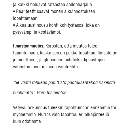
ja kaikki haluavat ratsastaa aallonharjalla.
• Realiteetit saavat monen alkuinnostuksen
lopahtamaan.
• Alkaa uusi nousu kohti kehitystasoa, joka on
pysyvämpi ja kestävämpi.
Ilmastonmuutos.
Korostan, että muutos tulee
tapahtumaan, koska sen on pakko tapahtua. Ilmasto on
jo muuttunut, ja globaalien hiilidioksidipäästöjen
vähentäminen on ainoa vaihtoehto.
”Se vaatii rohkeaa poliittista päätöksentekoa riskeistä
huolimatta”, Härö täsmentää.
Vetyvallankumous tuleekin tapahtumaan ennemmin tai
myöhemmin. Murros vain tapahtuu eri aikajänteellä
kuin odotimme.