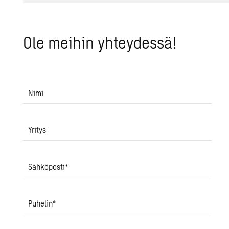
Ole mei­hin yh­tey­des­sä!
Nimi
Yritys
Sähköposti
*
Puhelin
*