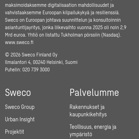
maksimoidaksemme digitalisaation mahdollisuudet ja
vahvistaaksemme Euroopan kilpailukykyä ja resilienssiä.
Sweco on Euroopan johtava suunnittelun ja konsultoinnin
asiantuntijayritys, jonka liikevaihto vuonna 2025 oli noin 2,9
Mrd euroa. Yhtiö on listattu Tukholman pörssiin (Nasdaq).
www.sweco.fi
© 2026 Sweco Finland Oy
Ilmalantori 4, 00240 Helsinki, Suomi
Puhelin:
020 739 3000
Sweco
Palvelumme
Sweco Group
Rakennukset ja
kaupunkikehitys
Urban Insight
Teollisuus, energia ja
Projektit
ympäristö