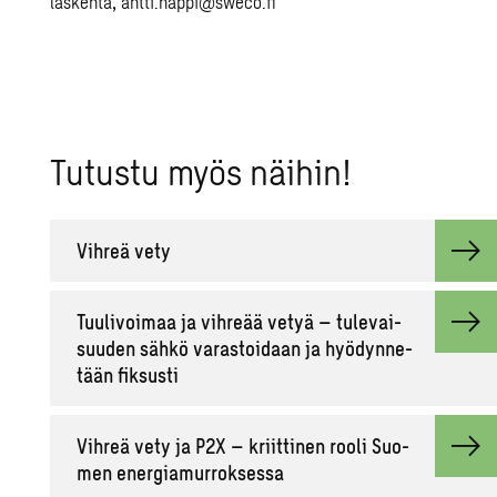
laskenta
,
antti.nappi@sweco.fi
Tu­tus­tu myös näi­hin!
Vih­reä vety
Tuu­li­voi­maa ja vih­re­ää vetyä – tu­le­vai­
suu­den sähkö va­ras­toi­daan ja hyö­dyn­ne­
tään fik­sus­ti
Vih­reä vety ja P2X – kriit­ti­nen rooli Suo­
men ener­gia­mur­rok­ses­sa