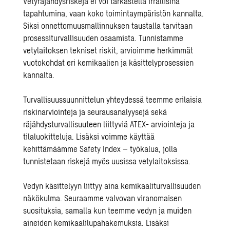
Vetyräjähdysriskejä ei voi tarkastella irrallisina
tapahtumina, vaan koko toimintaympäristön kannalta.
Siksi onnettomuusmallinnuksen taustalla tarvitaan
prosessiturvallisuuden
osaamista. Tunnistamme
vetylaitoksen tekniset riskit, arvioimme herkimmät
vuotokohdat eri kemikaalien ja käsittelyprosessien
kannalta.
Turvallisuussuunnittelun
yhteydessä teemme erilaisia
riskinarviointeja ja seurausanalyysejä sekä
räjähdysturvallisuuteen liittyviä ATEX- arviointeja ja
tilaluokitteluja. Lisäksi voimme käyttää
kehittämäämme
Safety Index – työkalua
, jolla
tunnistetaan riskejä myös uusissa vetylaitoksissa.
Vedyn käsittelyyn liittyy aina
kemikaaliturvallisuuden
näkökulma. Seuraamme valvovan viranomaisen
suosituksia, samalla kun teemme vedyn ja muiden
aineiden kemikaalilupahakemuksia. Lisäksi