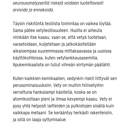
seurausanalyyseillä riskejä voidaan luotettavasti
arvioida ja ennakoida.
Täysin riskitöntä teollista toimintaa on vaikea löytää.
Sama pätee
vetyteollisuuteen
. Huolta ei aiheuta
niinkään itse kaasu, vaan se, että vetyä tuotetaan,
varastoidaan, kuljetetaan ja jatkokäsitellään
aikaisempaa suuremmassa mittakaavassa ja uusissa
käyttökohteissa, kuten vetytankkausasemilla.
Apukemikaalista on tullut vihreän siirtymän päätähti.
Kuten kaikkien kemikaalien, vedynkin riskit liittyvät sen
perusominaisuuksiin. Vety on muihin hiilivetyihin
verrattuna hankalampi käsitellä, koska se on
atomikooltaan pieni ja ilmaa kevyempi kaasu. Vety ei
pysy yhtä helposti laitteiden ja putkistojen sisällä kuin
vaikkapa metaani. Se kerääntyy herkästi rakenteisiin,
ja sillä on laaja syttymisalue.