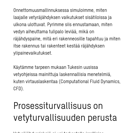
Onnettomuusmallinnuksessa simuloimme, miten
laajalle vetyräjähdyksen vaikutukset sisätiloissa ja
ulkona ulottuvat. Pyrimme siis ennustamaan, miten
vedyn aiheuttama tulipalo leviää, mikä on
räjähdyspaine, mitä eri rakenneosille tapahtuu ja miten
itse rakennus tai rakenteet kestää räjähdyksen
ylipainevaikutukset.
Käytämme tarpeen mukaan
Tukesin uusissa
vetyohjeissa
mainittuja laskennallisia menetelmiä,
kuten
virtauslaskentaa
(Computational Fluid Dynamics,
CFD).
Prosessiturvallisuus on
vetyturvallisuuden perusta