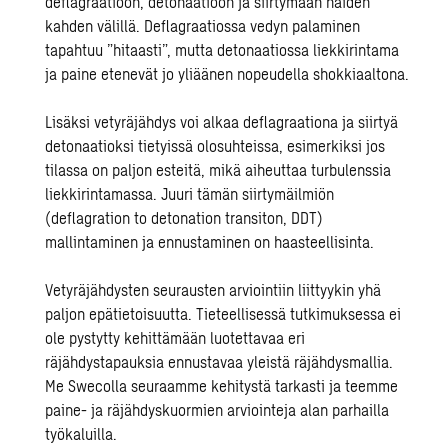
deflagraatioon, detonaatioon ja siirtymään näiden
kahden välillä. Deflagraatiossa vedyn palaminen
tapahtuu ”hitaasti”, mutta detonaatiossa liekkirintama
ja paine etenevät jo yliäänen nopeudella shokkiaaltona.
Lisäksi vetyräjähdys voi alkaa deflagraationa ja siirtyä
detonaatioksi tietyissä olosuhteissa, esimerkiksi jos
tilassa on paljon esteitä, mikä aiheuttaa turbulenssia
liekkirintamassa. Juuri tämän siirtymäilmiön
(deflagration to detonation transiton, DDT)
mallintaminen ja ennustaminen on haasteellisinta.
Vetyräjähdysten seurausten arviointiin liittyykin yhä
paljon epätietoisuutta. Tieteellisessä tutkimuksessa ei
ole pystytty kehittämään luotettavaa eri
räjähdystapauksia ennustavaa yleistä räjähdysmallia.
Me Swecolla seuraamme kehitystä tarkasti ja teemme
paine- ja räjähdyskuormien arviointeja alan parhailla
työkaluilla.