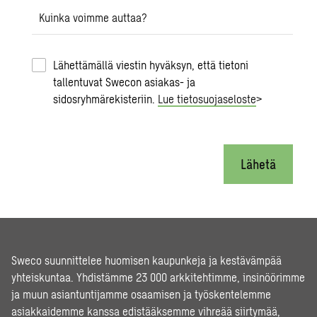
Kuinka voimme auttaa?
Lähettämällä viestin hyväksyn, että tietoni
tallentuvat Swecon asiakas- ja
sidosryhmärekisteriin.
Lue tietosuojaseloste
>
Lähetä
Sweco suunnittelee huomisen kaupunkeja ja kestävämpää
yhteiskuntaa. Yhdistämme 23 000 arkkitehtimme, insinöörimme
ja muun asiantuntijamme osaamisen ja työskentelemme
asiakkaidemme kanssa edistääksemme vihreää siirtymää,