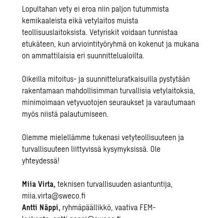
Lopultahan vety ei eroa niin paljon tutummista
kemikaaleista eikä vetylaitos muista
teollisuuslaitoksista. Vetyriskit voidaan tunnistaa
etukäteen, kun arviointityöryhmä on kokenut ja mukana
on ammattilaisia eri suunnittelualoilta.
Oikeilla mitoitus- ja suunnitteluratkaisuilla pystytään
rakentamaan mahdollisimman turvallisia vetylaitoksia,
minimoimaan vetyvuotojen seuraukset ja varautumaan
myös niistä palautumiseen.
Olemme mielellämme tukenasi vetyteollisuuteen ja
turvallisuuteen liittyvissä kysymyksissä. Ole
yhteydessä!
Miia Virta,
teknisen turvallisuuden asiantuntija,
miia.virta@sweco.fi
Antti Näppi,
r
yhmäpäällikkö, vaativa FEM-