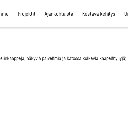
umme
Projektit
Ajankohtaista
Kestävä kehitys
U