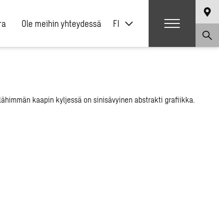
ra
Ole meihin yhteydessä
FI