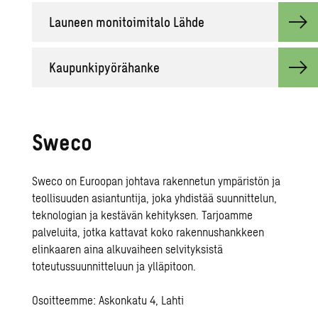
Lau­neen mo­ni­toi­mi­ta­lo Lähde
Kau­pun­ki­pyö­rä­han­ke
Sweco
Sweco
on Euroopan johtava rakennetun ympäristön ja
teollisuuden asiantuntija, joka yhdistää suunnittelun,
teknologian ja kestävän kehityksen. Tarjoamme
palveluita, jotka kattavat koko rakennushankkeen
elinkaaren aina alkuvaiheen selvityksistä
toteutussuunnitteluun ja ylläpitoon.
Osoitteemme: Askonkatu 4, Lahti