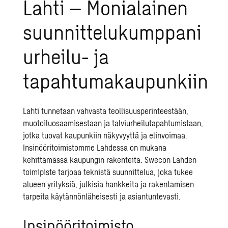
Lahti – Monialainen
suunnittelukumppani
urheilu- ja
tapahtumakaupunkiin
Lahti tunnetaan vahvasta teollisuusperinteestään,
muotoiluosaamisestaan ja talviurheilutapahtumistaan,
jotka tuovat kaupunkiin näkyvyyttä ja elinvoimaa.
Insinööritoimistomme Lahdessa on mukana
kehittämässä kaupungin rakenteita.
Swecon
Lahden
toimipiste tarjoaa teknistä suunnittelua, joka tukee
alueen yrityksiä, julkisia hankkeita ja rakentamisen
tarpeita käytännönläheisesti ja asiantuntevasti.
Insinööritoimisto