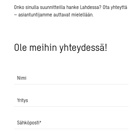
Onko sinulla suunnitteilla hanke Lahdessa? Ota yhteyttä
– asiantuntijamme auttavat mielellään.
Ole mei­hin yh­tey­des­sä!
Nimi
Yritys
Sähköposti
*