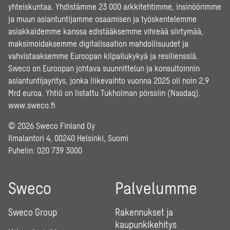
yhteiskuntaa. Yhdistämme 23 000 arkkitehtimme, insinöörimme
ja muun asiantuntijamme osaamisen ja työskentelemme
asiakkaidemme kanssa edistääksemme vihreää siirtymää,
maksimoidaksemme digitalisaation mahdollisuudet ja
vahvistaaksemme Euroopan kilpailukykyä ja resilienssiä.
Sweco on Euroopan johtava suunnittelun ja konsultoinnin
asiantuntijayritys, jonka liikevaihto vuonna 2025 oli noin 2,9
Mrd euroa. Yhtiö on listattu Tukholman pörssiin (Nasdaq).
www.sweco.fi
© 2026 Sweco Finland Oy
Ilmalantori 4, 00240 Helsinki, Suomi
Puhelin:
020 739 3000
Sweco
Palvelumme
Sweco Group
Rakennukset ja
kaupunkikehitys