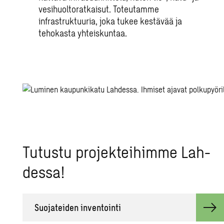
vesihuoltoratkaisut. Toteutamme
infrastruktuuria, joka tukee kestävää ja
tehokasta yhteiskuntaa.
Tu­tus­tu pro­jek­tei­him­me Lah­
des­sa!
Suo­ja­tei­den in­ven­toin­ti