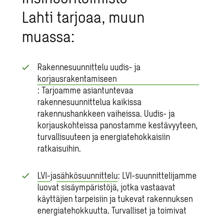
Lahti
tarjoaa, muun
muassa:
Rakennesuunnittelu uudis- ja
korjausrakentamiseen
: Tarjoamme asiantuntevaa
rakennesuunnittelua kaikissa
rakennushankkeen vaiheissa. Uudis- ja
korjauskohteissa panostamme kestävyyteen,
turvallisuuteen ja energiatehokkaisiin
ratkaisuihin.
LVI-
ja
sähkösuunnittelu
: LVI-suunnittelijamme
luovat sisäympäristöjä, jotka vastaavat
käyttäjien tarpeisiin ja tukevat rakennuksen
energiatehokkuutta. Turvalliset ja toimivat