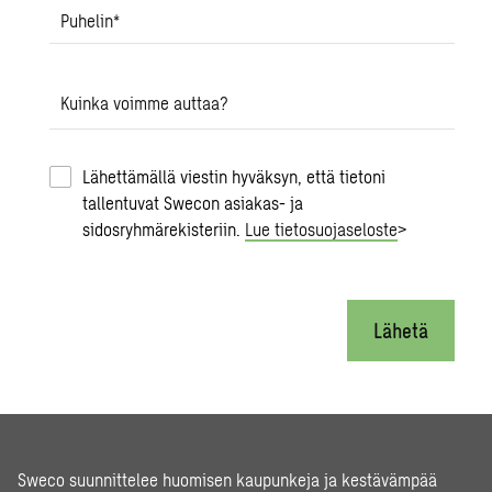
Puhelin
*
Kuinka voimme auttaa?
Lähettämällä viestin hyväksyn, että tietoni
tallentuvat Swecon asiakas- ja
sidosryhmärekisteriin.
Lue tietosuojaseloste
>
Lähetä
Sweco suunnittelee huomisen kaupunkeja ja kestävämpää