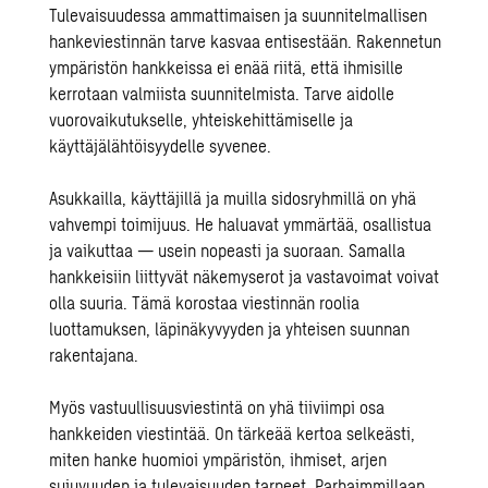
Tulevaisuudessa ammattimaisen ja suunnitelmallisen
hankeviestinnän tarve kasvaa entisestään. Rakennetun
ympäristön hankkeissa ei enää riitä, että ihmisille
kerrotaan valmiista suunnitelmista. Tarve aidolle
vuorovaikutukselle, yhteiskehittämiselle ja
käyttäjälähtöisyydelle syvenee.
Asukkailla, käyttäjillä ja muilla sidosryhmillä on yhä
vahvempi toimijuus. He haluavat ymmärtää, osallistua
ja vaikuttaa — usein nopeasti ja suoraan. Samalla
hankkeisiin liittyvät näkemyserot ja vastavoimat voivat
olla suuria. Tämä korostaa viestinnän roolia
luottamuksen, läpinäkyvyyden ja yhteisen suunnan
rakentajana.
Myös vastuullisuusviestintä on yhä tiiviimpi osa
hankkeiden viestintää. On tärkeää kertoa selkeästi,
miten hanke huomioi ympäristön, ihmiset, arjen
sujuvuuden ja tulevaisuuden tarpeet. Parhaimmillaan