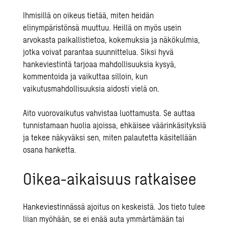
Ihmisillä on oikeus tietää, miten heidän
elinympäristönsä muuttuu. Heillä on myös usein
arvokasta paikallistietoa, kokemuksia ja näkökulmia,
jotka voivat parantaa suunnittelua. Siksi hyvä
hankeviestintä tarjoaa mahdollisuuksia kysyä,
kommentoida ja vaikuttaa silloin, kun
vaikutusmahdollisuuksia aidosti vielä on.
Aito vuorovaikutus vahvistaa luottamusta. Se auttaa
tunnistamaan huolia ajoissa, ehkäisee väärinkäsityksiä
ja tekee näkyväksi sen, miten palautetta käsitellään
osana hanketta.
Oikea-aikaisuus ratkaisee
Hankeviestinnässä ajoitus on keskeistä. Jos tieto tulee
liian myöhään, se ei enää auta ymmärtämään tai