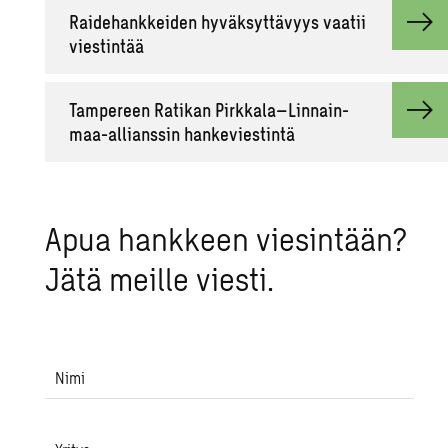
Rai­de­hank­kei­den hy­väk­syt­tä­vyys vaa­tii
vies­tin­tää
Tam­pe­reen Ra­ti­kan Pirk­ka­la–Lin­nain­
maa-al­lians­sin han­ke­vies­tin­tä
Apua hank­keen vie­sin­tään?
Jätä meil­le vies­ti.
Nimi