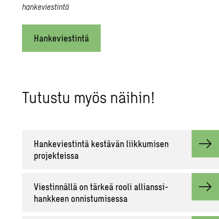
hankeviestintä
Hankeviestintä
Tu­tus­tu myös näi­hin!
Han­ke­vies­tin­tä kes­tä­vän liik­ku­mi­sen
pro­jek­teis­sa
Vies­tin­näl­lä on tär­keä rooli al­lians­si­
hank­keen on­nis­tu­mi­ses­sa