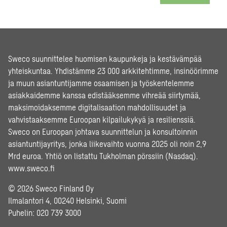
Sweco suunnittelee huomisen kaupunkeja ja kestävämpää
yhteiskuntaa. Yhdistämme 23 000 arkkitehtimme, insinöörimme
ja muun asiantuntijamme osaamisen ja työskentelemme
asiakkaidemme kanssa edistääksemme vihreää siirtymää,
maksimoidaksemme digitalisaation mahdollisuudet ja
vahvistaaksemme Euroopan kilpailukykyä ja resilienssiä.
Sweco on Euroopan johtava suunnittelun ja konsultoinnin
asiantuntijayritys, jonka liikevaihto vuonna 2025 oli noin 2,9
Mrd euroa. Yhtiö on listattu Tukholman pörssiin (Nasdaq).
www.sweco.fi
© 2026 Sweco Finland Oy
Ilmalantori 4, 00240 Helsinki, Suomi
Puhelin:
020 739 3000