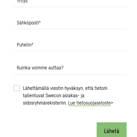
Yritys
Sähköposti
*
Puhelin
*
Kuinka voimme auttaa?
Lähettämällä viestin hyväksyn, että tietoni
tallentuvat Swecon asiakas- ja
sidosryhmärekisteriin.
Lue tietosuojaseloste
>
Lähetä