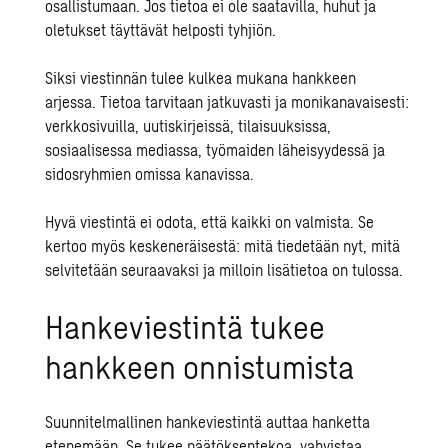
osallistumaan. Jos tietoa ei ole saatavilla, huhut ja
oletukset täyttävät helposti tyhjiön.
Siksi viestinnän tulee kulkea mukana hankkeen
arjessa. Tietoa tarvitaan jatkuvasti ja monikanavaisesti:
verkkosivuilla, uutiskirjeissä, tilaisuuksissa,
sosiaalisessa mediassa, työmaiden läheisyydessä ja
sidosryhmien omissa kanavissa.
Hyvä viestintä ei odota, että kaikki on valmista. Se
kertoo myös keskeneräisestä: mitä tiedetään nyt, mitä
selvitetään seuraavaksi ja milloin lisätietoa on tulossa.
Hankeviestintä tukee
hankkeen onnistumista
Suunnitelmallinen hankeviestintä auttaa hanketta
etenemään. Se tukee päätöksentekoa, vahvistaa