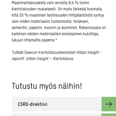
Maailmantaloudesta vain arviolta 8,6 % toimii
kiertotalouden mukaisesti. On myös tärkeää huomata,
että 55 % maailman teollisuuden hiilipäästöistä syntyy
vain viiden materiaalin tuotannosta: teräksen,
sementin, paperin, muovin ja alumiinin. Rakennusala on
kaikkien näiden materiaalien ensisijainen kuluttaja,
lukuun ottamatta paperia.*
*Lähde:Swecon kiertotalousteemaiset Urban Insight -
raportit:
Urban Insight – Kiertotalous
Tu­tus­tu myös näi­hin!
CSRD-di­rek­tii­vi