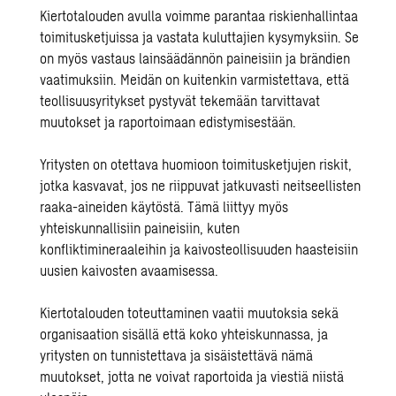
Kiertotalouden avulla voimme parantaa riskienhallintaa
toimitusketjuissa ja vastata kuluttajien kysymyksiin. Se
on myös vastaus lainsäädännön paineisiin ja brändien
vaatimuksiin. Meidän on kuitenkin varmistettava, että
teollisuusyritykset pystyvät tekemään tarvittavat
muutokset ja raportoimaan edistymisestään.
Yritysten on otettava huomioon toimitusketjujen riskit,
jotka kasvavat, jos ne riippuvat jatkuvasti neitseellisten
raaka-aineiden käytöstä. Tämä liittyy myös
yhteiskunnallisiin paineisiin, kuten
konfliktimineraaleihin ja kaivosteollisuuden haasteisiin
uusien kaivosten avaamisessa.
Kiertotalouden toteuttaminen vaatii muutoksia sekä
organisaation sisällä että koko yhteiskunnassa, ja
yritysten on tunnistettava ja sisäistettävä nämä
muutokset, jotta ne voivat raportoida ja viestiä niistä