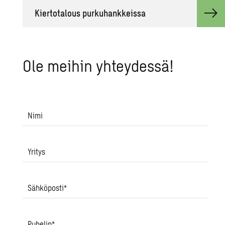
Kier­to­ta­lous pur­ku­hank­keis­sa
Ole mei­hin yh­tey­des­sä!
Nimi
Yritys
Sähköposti
*
Puhelin
*