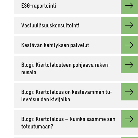
ESG-ra­por­toin­ti
Vas­tuul­li­suus­kon­sul­toin­ti
Kes­tä­vän ke­hi­tyk­sen pal­ve­lut
Blogi: Kier­to­ta­lou­teen poh­jaa­va ra­ken­
nusa­la
Blogi: Kier­to­ta­lous on kes­tä­väm­män tu­
le­vai­suu­den ki­vi­jal­ka
Blogi: Kier­to­ta­lous – kuin­ka saam­me sen
to­teu­tu­maan?