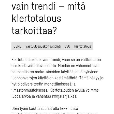
vain trendi – mitä
kiertotalous
tarkoittaa?
CSRD
Vastuullisuuskonsultointi
ESG
kiertotalous
Kiertotalous ei ole vain trendi, vaan se on välttämätön
osa kestävää tulevaisuutta. Meidän on vähennettävä
neitseellisten raaka-aineiden käyttöä, sillä nykyinen
luonnonvarojen käyttö on kestämätöntä. Tämä näkyy jo
nyt biodiversiteetin menettämisessä ja
ilmastonmuutoksessa. Kiertotalouden avulla voimme
luoda arvoa ja vähentää
hiilijalanjälkeä
.
Olen työni kautta saanut olla tekemässä