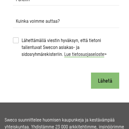
Kuinka voimme auttaa?
Lähettämällä viestin hyväksyn, että tietoni
tallentuvat Swecon asiakas- ja
sidosryhmärekisteriin.
Lue tietosuojaseloste
>
Lähetä
Sweco suunnittelee huomisen kaupunkeja ja kestävämpää
yhteiskuntaa. Yhdistämme 23 000 arkkitehtimme, insinöörimme