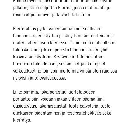
kulutustavasta, jossa tuotteet heitetään pois käytön
jälkeen, kohti suljettua kiertoa, jossa materiaalit ja
resurssit palautuvat jatkuvasti talouteen.
Kiertotalous pyrkii vähentämään neitseellisten
luonnonvarojen käyttöä ja säilyttämään tuotteiden ja
materiaalien arvon kierrossa. Tämä malli mahdollistaa
talouskasvun, joka ei perustu luonnonvarojen yhä
kasvavaan käyttöön. Kestävä kiertotalous ottaa
huomioon taloudelliset, sosiaaliset ja ekologiset
vaikutukset, jolloin voimme toimia ympäristön rajoissa
nykyisin ja tulevaisuudessa.
Liiketoiminta, joka perustuu kiertotalouden
periaatteisiin, voidaan jakaa viiteen päämalliin:
uusiutuvuus, jakamisalustat, tuote palveluna, tuote-
elinkaaren pidentäminen ja resurssitehokkuus sekä
kierrätys.