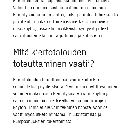
kiertotalousratkaisuja
asiakkaillemme. Esimerkiksi
Valmet on erinomaisesti onnistunut optimoimaan
kierrätysmateriaalin laatua, mikä parantaa tehokkuutta
ja vähentää hukkaa. Toinen esimerkki on muovien
uusiokäyttö, jossa elintarvikkeista syntyvät jätteet
saavat uuden elämän tarjottimina ja kalusteina.
Mitä kiertotalouden
toteuttaminen vaatii?
Kiertotalouden toteuttaminen vaatii kuitenkin
suunnittelua ja yhteistyötä. Meidän on mietittävä, miten
voimme maksimoida kierrätysmateriaalin käytön ja
samalla minimoida neitseellisten luonnonvarojen
käytön. Tämä ei ole vain tekninen haaste, vaan se
vaatii myös liiketoimintamallin uudistamista ja
kumppanuuksien rakentamista.