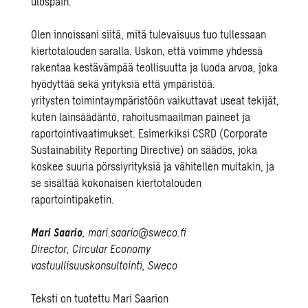
ulospäin.
Olen innoissani siitä, mitä tulevaisuus tuo tullessaan
kiertotalouden saralla. Uskon, että voimme yhdessä
rakentaa kestävämpää teollisuutta ja luoda arvoa, joka
hyödyttää sekä yrityksiä että ympäristöä.
yritysten toimintaympäristöön vaikuttavat useat tekijät,
kuten lainsäädäntö, rahoitusmaailman paineet ja
raportointivaatimukset. Esimerkiksi
CSRD (Corporate
Sustainability Reporting Directive)
on säädös, joka
koskee suuria pörssiyrityksiä ja vähitellen muitakin, ja
se sisältää kokonaisen kiertotalouden
raportointipaketin.
Mari Saario
,
mari.saario@sweco.fi
Director, Circular Economy
vastuullisuuskonsultointi, Sweco
Teksti on tuotettu
Mari Saarion