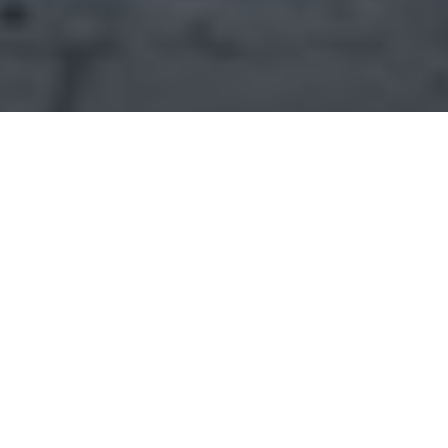
Peruskorjausten
energiatehokkuusparannukset
Tiivistelmä
Energiatehokkuus osaksi peruskorjausta.
Peruskorjauksen yhteydessä toteutetut
energiatehokkuusparannukset voivat pienentää
rakennuksen energiankulutusta, käyttökustannuksia ja
ympäristövaikutuksia. Sweco tarjoaa asiantuntevaa