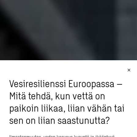
Vesiresilienssi Euroopassa –
Mitä tehdä, kun vettä on
paikoin liikaa, liian vähän tai
sen on liian saastunutta?
Ilmastonmuutos, veden kasvava kysyntä ja ikääntyvä