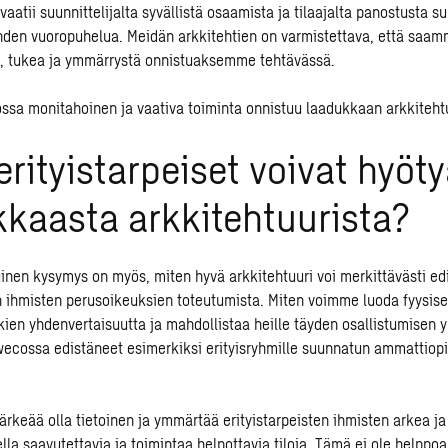
 vaatii suunnittelijalta syvällistä osaamista ja tilaajalta panostusta s
den vuoropuhelua. Meidän arkkitehtien on varmistettava, että saam
toa, tukea ja ymmärrystä onnistuaksemme tehtävässä.
ssa monitahoinen ja vaativa toiminta onnistuu laadukkaan arkkitehtu
erityistarpeiset voivat hyöt
kaasta arkkitehtuurista?
inen kysymys on myös, miten hyvä arkkitehtuuri voi merkittävästi ed
en ihmisten perusoikeuksien toteutumista. Miten voimme luoda fyysis
kien yhdenvertaisuutta ja mahdollistaa heille täyden osallistumisen 
cossa edistäneet esimerkiksi erityisryhmille suunnatun
ammattiopi
ärkeää olla tietoinen ja ymmärtää erityistarpeisten ihmisten arkea ja 
lla saavutettavia ja toimintaa helpottavia tiloja. Tämä ei ole helppoa 