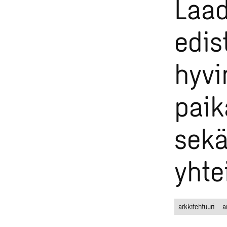
Laad
edis
hyvi
paik
sekä
yhte
arkkitehtuuri
a