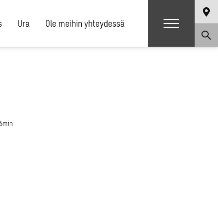
s
Ura
Ole meihin yhteydessä
 6min