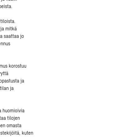
peista.
iloista.
 ja mitkä
a saattaa jo
ennus
imus korostuu
yyttä
opastusta ja
ilan ja
ita huomioivia
aa tilojen
inen omasta
stekijöitä, kuten