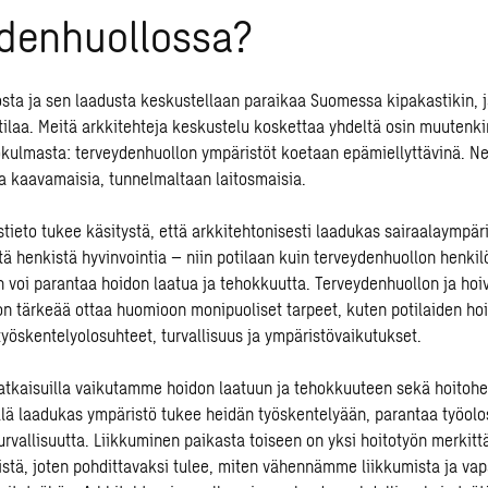
ydenhuollossa?
sta ja sen laadusta keskustellaan paraikaa Suomessa kipakastikin, 
atilaa. Meitä arkkitehteja keskustelu koskettaa yhdeltä osin muutenk
ökulmasta: terveydenhuollon ympäristöt koetaan epämiellyttävinä. Ne
a kaavamaisia, tunnelmaltaan laitosmaisia.
tieto tukee käsitystä, että arkkitehtonisesti
laadukas sairaalaympär
ttä henkistä hyvinvointia – niin potilaan kuin terveydenhuollon henk
 voi parantaa hoidon laatua ja tehokkuutta. Terveydenhuollon ja hoiv
n tärkeää ottaa huomioon monipuoliset tarpeet, kuten potilaiden hoi
yöskentelyolosuhteet, turvallisuus ja ympäristövaikutukset.
ratkaisuilla vaikutamme hoidon laatuun ja tehokkuuteen sekä hoitoh
llä laadukas ympäristö tukee heidän työskentelyään, parantaa työolo
urvallisuutta. Liikkuminen paikasta toiseen on yksi hoitotyön merkitt
istä, joten pohdittavaksi tulee, miten vähennämme liikkumista ja v