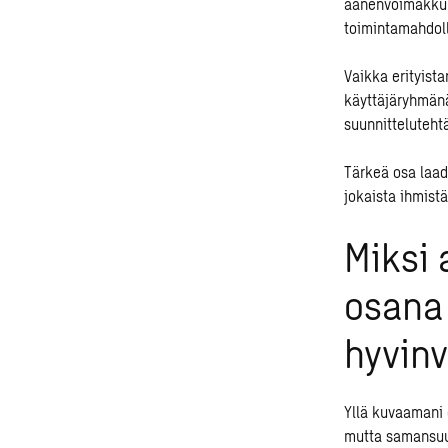
äänenvoimakkuut
toimintamahdol
Vaikka erityist
käyttäjäryhmän
suunnitteluteht
Tärkeä osa laad
jokaista ihmistä
Miksi 
osana 
hyvinv
Yllä kuvaamani 
mutta samansuun