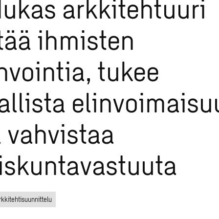
ukas arkkitehtuuri
tää ihmisten
nvointia, tukee
allista elinvoimaisu
 vahvistaa
iskuntavastuuta
rkkitehtisuunnittelu