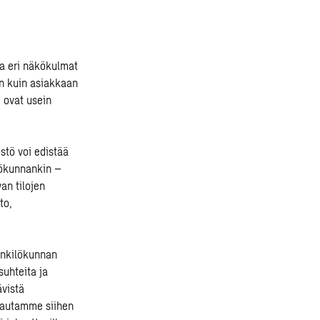
ja eri näkökulmat
in kuin asiakkaan
 ovat usein
istö
voi edistää
ilökunnankin –
an tilojen
to,
enkilökunnan
suhteita ja
ävistä
apautamme siihen