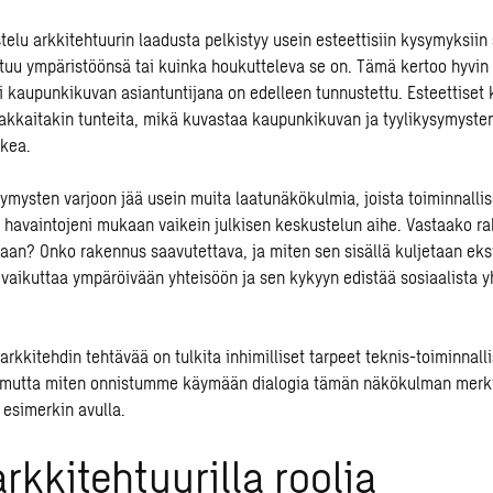
elu arkkitehtuurin laadusta pelkistyy usein esteettisiin kysymyksiin 
uu ympäristöönsä tai kuinka houkutteleva se on. Tämä kertoo hyvin s
li
kaupunkikuvan asiantuntijana
on edelleen tunnustettu. Esteettiset
akkaitakin tunteita, mikä kuvastaa kaupunkikuvan ja tyylikysymysten
rkea.
symysten varjoon jää usein muita laatunäkökulmia, joista toiminnalli
n havaintojeni mukaan vaikein julkisen keskustelun aihe. Vastaako r
taan? Onko rakennus saavutettava, ja miten sen sisällä kuljetaan ek
vaikuttaa ympäröivään yhteisöön ja sen kykyyn edistää sosiaalista 
arkkitehdin tehtävää
on tulkita inhimilliset tarpeet teknis-toiminnall
 mutta miten onnistumme käymään dialogia tämän näkökulman merk
esimerkin avulla.
rkkitehtuurilla roolia