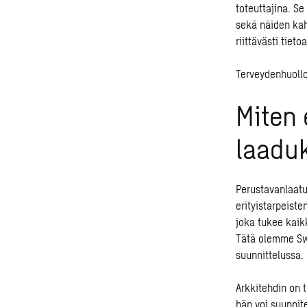
toteuttajina. Se
sekä näiden kah
riittävästi tie
Terveydenhuollo
Miten 
laaduk
Perustavanlaatu
erityistarpeist
joka tukee kaik
Tätä olemme Swe
suunnittelussa
.
Arkkitehdin on t
hän voi suunnite