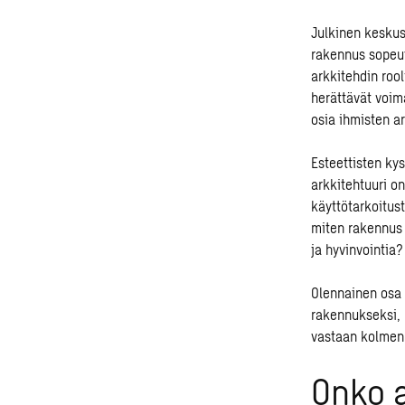
Julkinen keskust
rakennus sopeut
arkkitehdin roo
herättävät voim
osia ihmisten a
Esteettisten ky
arkkitehtuuri o
käyttötarkoitus
miten rakennus 
ja hyvinvointia?
Olennainen osa
rakennukseksi,
vastaan kolmen 
Onko a