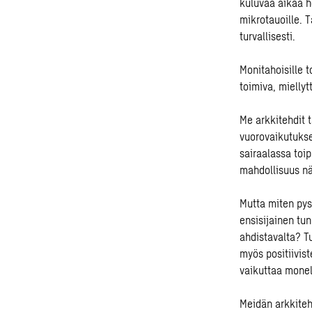
kuluvaa aikaa h
mikrotauoille. 
turvallisesti.
Monitahoisille t
toimiva, miellyt
Me arkkitehdit 
vuorovaikutukses
sairaalassa toi
mahdollisuus nä
Mutta miten pys
ensisijainen tu
ahdistavalta? 
myös positiivis
vaikuttaa monel
Meidän arkkiteh