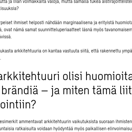
ta ja liian voimakkaita valoja, mutta samalla tukea aistirajoitteiste
lisuuksia?
arpeiset ihmiset helposti nähdään marginaalisena ja erityistä huomiot
ä, ovat nämä samat suunnitteluperiaatteet läsnä myös tavanomaise
ävissä.
ukasta arkkitehtuuria on kantaa vastuuta siitä, että rakennettu ympä
.
arkkitehtuuri olisi huomioit
brändiä – ja miten tämä liit
ointiin?
esimerkit ammentavat arkkitehtuurin vaikutuksista suoraan ihmisten 
taisia ratkaisuita voidaan hyödyntää myös paikallisen elinvoimaisu