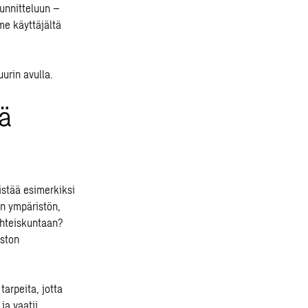
uunnitteluun –
me käyttäjältä
urin avulla.
yä
istää esimerkiksi
en ympäristön,
yhteiskuntaan?
ston
tarpeita, jotta
ja vaatii