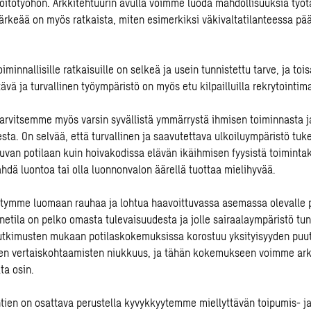
oitotyöhön. Arkkitehtuurin avulla voimme luoda mahdollisuuksia työtä
Tärkeää on myös ratkaista, miten esimerkiksi väkivaltatilanteessa p
oiminnallisille ratkaisuille on selkeä ja usein tunnistettu tarve, ja toi
tävä ja turvallinen työympäristö on myös etu kilpailluilla rekrytointima
tarvitsemme myös varsin syvällistä ymmärrystä ihmisen toiminnasta j
ta. On selvää, että turvallinen ja saavutettava ulkoiluympäristö tuke
puvan potilaan kuin hoivakodissa elävän ikäihmisen fyysistä toimintak
hdä luontoa tai olla luonnonvalon äärellä tuottaa mielihyvää.
tymme luomaan rauhaa ja lohtua haavoittuvassa asemassa olevalle po
nnetila on pelko omasta tulevaisuudesta ja jolle sairaalaympäristö tu
Tutkimusten mukaan potilaskokemuksissa korostuu yksityisyyden puu
ten vertaiskohtaamisten niukkuus, ja tähän kokemukseen voimme ark
ta osin.
tien on osattava perustella kyvykkyytemme miellyttävän toipumis- j