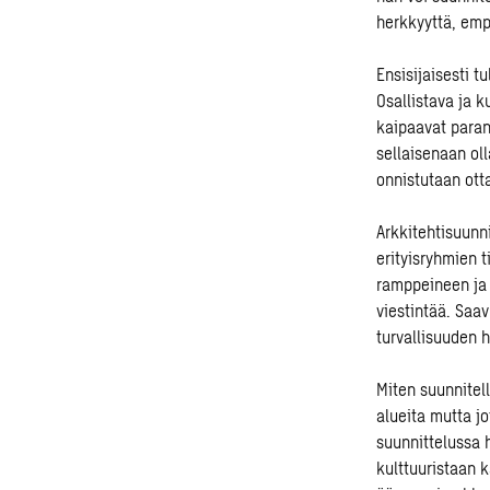
herkkyyttä, empat
Ensisijaisesti t
Osallistava ja 
kaipaavat parann
sellaisenaan ol
onnistutaan ott
Arkkitehtisuunn
erityisryhmien 
ramppeineen ja 
viestintää. Saav
turvallisuuden 
Miten suunnitella
alueita mutta jo
suunnittelussa 
kulttuuristaan k