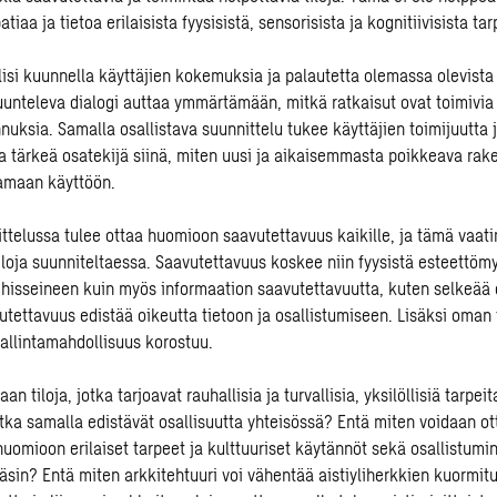
iaa ja tietoa erilaisista fyysisistä, sensorisista ja kognitiivisista tar
ulisi kuunnella käyttäjien kokemuksia ja palautetta olemassa olevista t
kuunteleva dialogi auttaa ymmärtämään, mitkä ratkaisut ovat toimivia
uksia. Samalla osallistava suunnittelu tukee käyttäjien toimijuutta j
la tärkeä osatekijä siinä, miten uusi ja aikaisemmasta poikkeava rak
amaan käyttöön.
ittelussa tulee ottaa huomioon saavutettavuus kaikille, ja tämä vaat
tiloja suunniteltaessa. Saavutettavuus koskee niin fyysistä esteettöm
hisseineen kuin myös informaation saavutettavuutta, kuten selkeää 
utettavuus edistää oikeutta tietoon ja osallistumiseen. Lisäksi oman t
hallintamahdollisuus korostuu.
an tiloja, jotka tarjoavat rauhallisia ja turvallisia, yksilöllisiä tarpe
tka samalla edistävät osallisuutta yhteisössä? Entä miten voidaan ott
huomioon erilaiset tarpeet ja kulttuuriset käytännöt sekä osallistum
äsin? Entä miten arkkitehtuuri voi vähentää aistiyliherkkien kuormitu