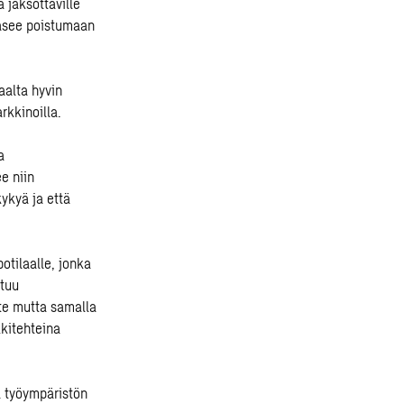
 jaksottaville
ääsee poistumaan
saalta hyvin
rkkinoilla.
a
e niin
ykyä ja että
tilaalle, jonka
ntuu
te mutta samalla
kitehteina
a työympäristön