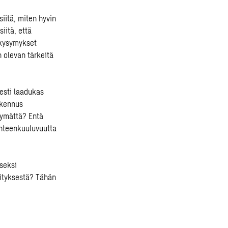
siitä, miten hyvin
iitä, että
 kysymykset
 olevan tärkeitä
sesti laadukas
akennus
symättä? Entä
yhteenkuuluvuutta
iseksi
ityksestä? Tähän