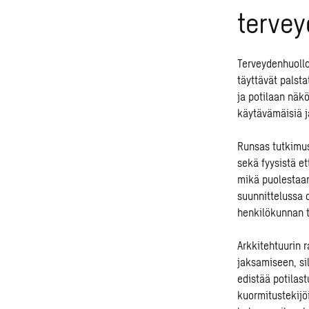
terve
Terveydenhuollo
täyttävät palst
ja potilaan näk
käytävämäisiä j
Runsas tutkimus
sekä fyysistä e
mikä puolestaan
suunnittelussa
o
henkilökunnan t
Arkkitehtuurin 
jaksamiseen, si
edistää potilast
kuormitustekijö