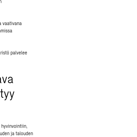
n
a vaativana
mmissa
ristö palvelee
ava
tyy
hyvinvointiin,
uden ja talouden