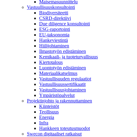
Maisemasuunnittelu
Vastuullisuuskonsultointi
Biodiversiteetti
CSRD-direktiivi
Due diligence konsultointi
ESG-raportointi
EU-taksonomia
Hankeviestintä
Hiilijohtaminen
Ilmastotyön edistäminen
Kemikaali- ja tuoteturvallisuus
Kiertotalous
Luontotyön edistäminen
Materiaalikatselmus
Vastuullisuuden regulaatiot
Vastuullisuussertifikaatit
Vastuullisuusjohtaminen
Ympäristöpalvelut
Projektinjohto ja rakennuttaminen
Kiinteistöt
Teollisuus
Energia
Infra
Hankkeen toteutusmuodot
Swecon digitaaliset ratkaisut