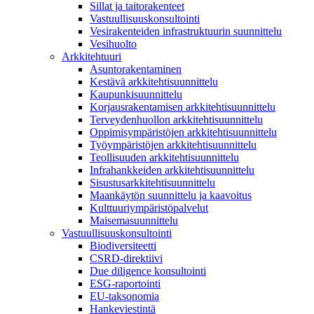
Sillat ja taitorakenteet
Vastuullisuuskonsultointi
Vesirakenteiden infrastruktuurin suunnittelu
Vesihuolto
Arkkitehtuuri
Asuntorakentaminen
Kestävä arkkitehtisuunnittelu
Kaupunkisuunnittelu
Korjausrakentamisen arkkitehtisuunnittelu
Terveydenhuollon arkkitehtisuunnittelu
Oppimisympäristöjen arkkitehtisuunnittelu
Työympäristöjen arkkitehtisuunnittelu
Teollisuuden arkkitehtisuunnittelu
Infrahankkeiden arkkitehtisuunnittelu
Sisustusarkkitehtisuunnittelu
Maankäytön suunnittelu ja kaavoitus
Kulttuuriympäristöpalvelut
Maisemasuunnittelu
Vastuullisuuskonsultointi
Biodiversiteetti
CSRD-direktiivi
Due diligence konsultointi
ESG-raportointi
EU-taksonomia
Hankeviestintä