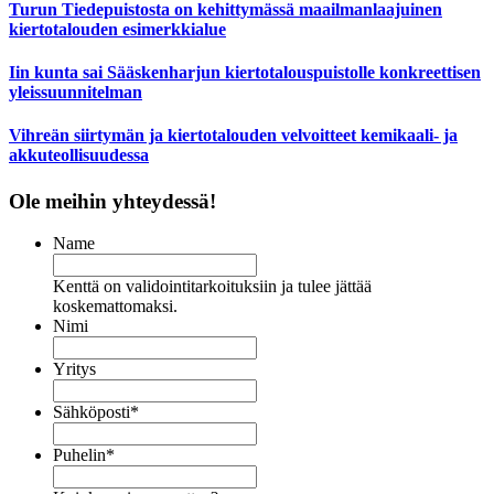
Turun Tiedepuistosta on kehittymässä maailmanlaajuinen
kiertotalouden esimerkkialue
Iin kunta sai Sääskenharjun kiertotalouspuistolle konkreettisen
yleissuunnitelman
Vihreän siirtymän ja kiertotalouden velvoitteet kemikaali- ja
akkuteollisuudessa
Ole meihin yhteydessä!
Name
Kenttä on validointitarkoituksiin ja tulee jättää
koskemattomaksi.
Nimi
Yritys
Sähköposti
*
Puhelin
*