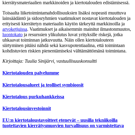
kierrätysmateriaalien markkinoiden ja kiertotalouden edistämisessä.
Toisaalta liiketoimintamahdollisuuksien lisäksi nopeasti muuttuva
lainsäädäntö ja sidosryhmien vaatimukset nostavat kiertotalouden ja
erityisesti kierrätetyn materiaalin käytön tärkeyttä markkinoilla ja
arvoketjuissa
. Vaatimukset ja aikaisemmin mainitut ilmastonmuutos,
luontokato
ja resurssien ylikulutus luvat yrityksille riskejä, jotka
uhkaavat toiminnan jatkuvuutta. Näin ollen kiertotalouteen
siirtyminen pitäisi nähdä sekä kasvupotentiaalina, että toimintaan
kohdistuvien riskien pienentämiseksi välttämättömänä toimintana.
Kirjoittaja: Tuulia Sinijärvi, vastuullisuuskonsultti
Kiertotalouden palvelumme
Kiertotalousalueet ja teolliset symbioosit
Kiertotalous purkuhankkeissa
Kiertotalousinvestoinnit
EU:n kiertotaloustavoitteet etenevät – uusilla tekniikoilla
tuotettavien kierrätysmuovien turvallisuus on varmistettava