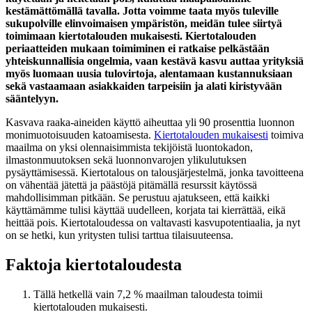
kestämättömällä tavalla. Jotta voimme taata myös tuleville
sukupolville elinvoimaisen ympäristön, meidän tulee siirtyä
toimimaan kiertotalouden mukaisesti. Kiertotalouden
periaatteiden mukaan toimiminen ei ratkaise pelkästään
yhteiskunnallisia ongelmia, vaan kestävä kasvu auttaa yrityksiä
myös luomaan uusia tulovirtoja, alentamaan kustannuksiaan
sekä vastaamaan asiakkaiden tarpeisiin ja alati kiristyvään
sääntelyyn.
Kasvava raaka-aineiden käyttö aiheuttaa yli 90 prosenttia luonnon
monimuotoisuuden katoamisesta.
Kiertotalouden mukaisesti
toimiva
maailma on yksi olennaisimmista tekijöistä luontokadon,
ilmastonmuutoksen sekä luonnonvarojen ylikulutuksen
pysäyttämisessä. Kiertotalous on talousjärjestelmä, jonka tavoitteena
on vähentää jätettä ja päästöjä pitämällä resurssit käytössä
mahdollisimman pitkään. Se perustuu ajatukseen, että kaikki
käyttämämme tulisi käyttää uudelleen, korjata tai kierrättää, eikä
heittää pois. Kiertotaloudessa on valtavasti kasvupotentiaalia, ja nyt
on se hetki, kun yritysten tulisi tarttua tilaisuuteensa.
Faktoja kiertotaloudesta
Tällä hetkellä vain 7,2 % maailman taloudesta toimii
kiertotalouden mukaisesti.