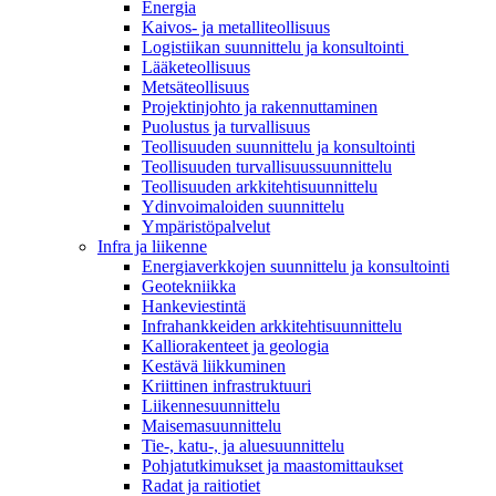
Energia
Kaivos- ja metalliteollisuus
Logistiikan suunnittelu ja konsultointi
Lääketeollisuus
Metsäteollisuus
Projektinjohto ja rakennuttaminen
Puolustus ja turvallisuus
Teollisuuden suunnittelu ja konsultointi
Teollisuuden turvallisuussuunnittelu
Teollisuuden arkkitehtisuunnittelu
Ydinvoimaloiden suunnittelu
Ympäristöpalvelut
Infra ja liikenne
Energiaverkkojen suunnittelu ja konsultointi
Geotekniikka
Hankeviestintä
Infrahankkeiden arkkitehtisuunnittelu
Kalliorakenteet ja geologia
Kestävä liikkuminen
Kriittinen infrastruktuuri
Liikennesuunnittelu
Maisemasuunnittelu
Tie-, katu-, ja aluesuunnittelu
Pohjatutkimukset ja maastomittaukset
Radat ja raitiotiet