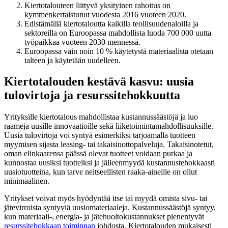
Kiertotalouteen liittyvä yksityinen rahoitus on
kymmenkertaistunut vuodesta 2016 vuoteen 2020.
Edistämällä kiertotaloutta kaikilla teollisuudenaloilla ja
sektoreilla on Euroopassa mahdollista luoda 700 000 uutta
työpaikkaa vuoteen 2030 mennessä.
Euroopassa vain noin 10 % käytetystä materiaalista otetaan
talteen ja käytetään uudelleen.
Kiertotalouden kestävä kasvu: uusia
tulovirtoja ja resurssitehokkuutta
Yrityksille kiertotalous mahdollistaa kustannussäästöjä ja luo
raameja uusille innovaatioille sekä liiketoimintamahdollisuuksille.
Uusia tulovirtoja voi syntyä esimerkiksi tarjoamalla tuotteen
myymisen sijasta leasing- tai takaisinottopalveluja. Takaisinotetut,
oman elinkaarensa päässä olevat tuotteet voidaan purkaa ja
kunnostaa uusiksi tuotteiksi ja jälleenmyydä kustannustehokkaasti
uusiotuotteina, kun tarve neitseellisten raaka-aineille on ollut
minimaalinen.
Yritykset voivat myös hyödyntää itse tai myydä omista sivu- tai
jätevirroista syntyviä uusiomateriaaleja. Kustannussäästöjä syntyy,
kun materiaali-, energia- ja jätehuoltokustannukset pienentyvät
resurssitehokkaan toiminnan
johdosta. Kiertotalouden mukaisesti