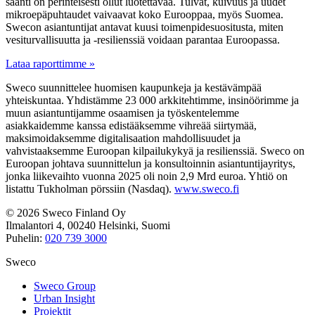
saanti on perinteisesti ollut luotettavaa. Tulvat, kuivuus ja uudet
mikroepäpuhtaudet vaivaavat koko Eurooppaa, myös Suomea.
Swecon asiantuntijat antavat kuusi toimenpidesuositusta, miten
vesiturvallisuutta ja -resilienssiä voidaan parantaa Euroopassa.
Lataa raporttimme »
Sweco suunnittelee huomisen kaupunkeja ja kestävämpää
yhteiskuntaa. Yhdistämme 23 000 arkkitehtimme, insinöörimme ja
muun asiantuntijamme osaamisen ja työskentelemme
asiakkaidemme kanssa edistääksemme vihreää siirtymää,
maksimoidaksemme digitalisaation mahdollisuudet ja
vahvistaaksemme Euroopan kilpailukykyä ja resilienssiä. Sweco on
Euroopan johtava suunnittelun ja konsultoinnin asiantuntijayritys,
jonka liikevaihto vuonna 2025 oli noin 2,9 Mrd euroa. Yhtiö on
listattu Tukholman pörssiin (Nasdaq).
www.sweco.fi
© 2026 Sweco Finland Oy
Ilmalantori 4, 00240 Helsinki, Suomi
Puhelin:
020 739 3000
Sweco
Sweco Group
Urban Insight
Projektit