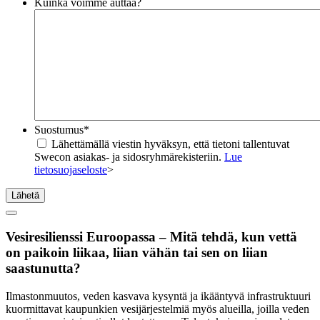
Kuinka voimme auttaa?
Suostumus
*
Lähettämällä viestin hyväksyn, että tietoni tallentuvat
Swecon asiakas- ja sidosryhmärekisteriin.
Lue
tietosuojaseloste
>
Lähetä
Vesiresilienssi Euroopassa – Mitä tehdä, kun vettä
on paikoin liikaa, liian vähän tai sen on liian
saastunutta?
Ilmastonmuutos, veden kasvava kysyntä ja ikääntyvä infrastruktuuri
kuormittavat kaupunkien vesijärjestelmiä myös alueilla, joilla veden