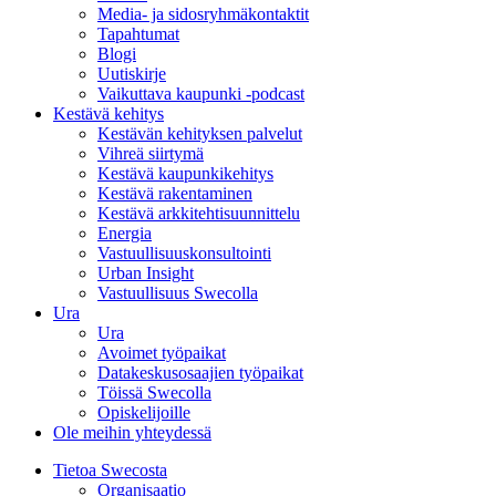
Media- ja sidosryhmäkontaktit
Tapahtumat
Blogi
Uutiskirje
Vaikuttava kaupunki -podcast
Kestävä kehitys
Kestävän kehityksen palvelut
Vihreä siirtymä
Kestävä kaupunkikehitys
Kestävä rakentaminen
Kestävä arkkitehtisuunnittelu
Energia
Vastuullisuuskonsultointi
Urban Insight
Vastuullisuus Swecolla
Ura
Ura
Avoimet työpaikat
Datakeskusosaajien työpaikat
Töissä Swecolla
Opiskelijoille
Ole meihin yhteydessä
Tietoa Swecosta
Organisaatio