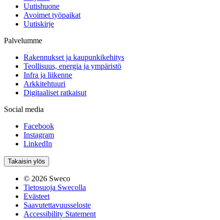
Uutishuone
Avoimet työpaikat
Uutiskirje
Palvelumme
Rakennukset ja kaupunkikehitys
Teollisuus, energia ja ympäristö
Infra ja liikenne
Arkkitehtuuri
Digitaaliset ratkaisut
Social media
Facebook
Instagram
LinkedIn
Takaisin ylös
© 2026 Sweco
Tietosuoja Swecolla
Evästeet
Saavutettavuusseloste
Accessibility Statement