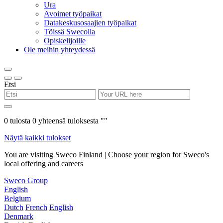
Ura
Avoimet työpaikat
Datakeskusosaajien työpaikat
Töissä Swecolla
Opiskelijoille
Ole meihin yhteydessä
Etsi
0
tulosta
0
yhteensä tuloksesta "
"
Näytä kaikki tulokset
You are visiting Sweco Finland | Choose your region for Sweco's
local offering and careers
Sweco Group
English
Belgium
Dutch
French
English
Denmark