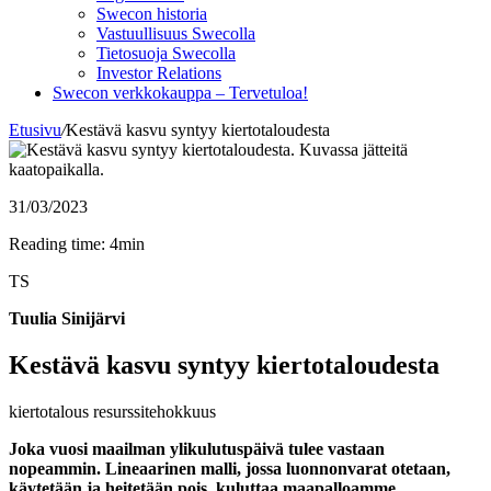
Swecon historia
Vastuullisuus Swecolla
Tietosuoja Swecolla
Investor Relations
Swecon verkkokauppa – Tervetuloa!
Etusivu
/
Kestävä kasvu syntyy kiertotaloudesta
31/03/2023
Reading time: 4min
TS
Tuulia Sinijärvi
Kestävä kasvu syntyy kiertotaloudesta
kiertotalous
resurssitehokkuus
Joka vuosi maailman ylikulutuspäivä tulee vastaan
nopeammin. Lineaarinen malli, jossa luonnonvarat otetaan,
käytetään ja heitetään pois, kuluttaa maapalloamme