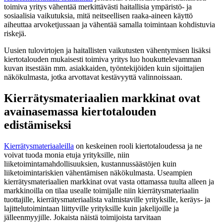
toimiva yritys vähentää merkittävästi haitallisia ympäristö- ja
sosiaalisia vaikutuksia, mitä neitseellisen raaka-aineen käyttö
aiheuttaa arvoketjussaan ja vähentää samalla toimintaan kohdistuvia
riskejä.
Uusien tulovirtojen ja haitallisten vaikutusten vähentymisen lisäksi
kiertotalouden mukaisesti toimiva yritys luo houkuttelevamman
kuvan itsestään mm. asiakkaiden, työntekijöiden kuin sijoittajien
näkökulmasta, jotka arvottavat kestävyyttä valinnoissaan.
Kierrätysmateriaalien markkinat ovat
avainasemassa kiertotalouden
edistämiseksi
Kierrätysmateriaaleilla
on keskeinen rooli kiertotaloudessa ja ne
voivat tuoda monia etuja yrityksille, niin
liiketoimintamahdollisuuksien, kustannussäästöjen kuin
liiketoimintariskien vähentämisen näkökulmasta. Useampien
kierrätysmateriaalien markkinat ovat vasta ottamassa tuulta alleen ja
markkinoilla on tilaa usealle toimijalle niin kierrätysmateriaalin
tuottajille, kierrätysmateriaalista valmistaville yrityksille, keräys- ja
lajittelutoimintaan liittyville yrityksille kuin jakelijoille ja
jälleenmyyjille. Jokaista näistä toimijoista tarvitaan