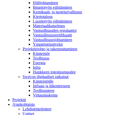
Hiilijohtaminen
Ilmastotyön edistäminen
Kemikaali- ja tuoteturvallisuus
Kiertotalous
Luontotyön edistäminen
Materiaalikatselmus
Vastuullisuuden regulaatiot
Vastuullisuussertifikaatit
Vastuullisuusjohtaminen
Ympäristöpalvelut
Projektinjohto ja rakennuttaminen
Kiinteistöt
Teollisuus
Energia
Infra
Hankkeen toteutusmuodot
Swecon digitaaliset ratkaisut
Kiinteistöille
Infraan ja liikenteeseen
Teollisuuteen
Virtauslaskenta
Projektit
Ajankohtaista
Lehdistötiedotteet
Uutiset