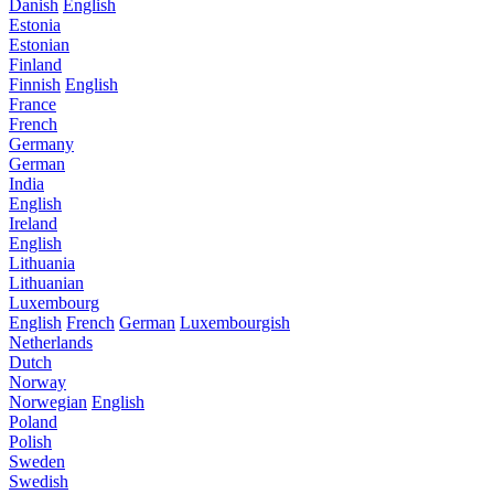
Danish
English
Estonia
Estonian
Finland
Finnish
English
France
French
Germany
German
India
English
Ireland
English
Lithuania
Lithuanian
Luxembourg
English
French
German
Luxembourgish
Netherlands
Dutch
Norway
Norwegian
English
Poland
Polish
Sweden
Swedish