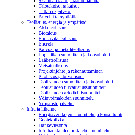
Sisäilman laatu ja laadunhallinta
Talotekniset ratkaisut
Tutkimuspalvelut
Palvelut taloyhtiöille
Teollisuus, energia ja ympäristö
Akkuteollisuus
Biotalous
Elintarviketeollisuus
Energia
Kaivos- ja metalliteollisuus
Logistiikan suunnittelu ja konsultointi
Lääketeollisuus
Metsäteollisuus
Projektinjohto ja rakennuttaminen
Puolustus ja turvallisuus
Teollisuuden suunnittelu ja konsultointi
Teollisuuden turvallisuussuunnittelu
Teollisuuden arkkitehtisuunnittelu
Ydinvoimaloiden suunnittelu
Ympäristöpalvelut
Infra ja liikenne
Energiaverkkojen suunnittelu ja konsultointi
Geotekniikka
Hankeviestintä
Infrahankkeiden arkkitehtisuunnittelu