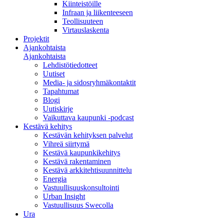
Kiinteistöille
Infraan ja liikenteeseen
Teollisuuteen
Virtauslaskenta
Projektit
Ajankohtaista
Ajankohtaista
Lehdistötiedotteet
Uutiset
Media- ja sidosryhmäkontaktit
Tapahtumat
Blogi
Uutiskirje
Vaikuttava kaupunki -podcast
Kestävä kehitys
Kestävän kehityksen palvelut
Vihreä siirtymä
Kestävä kaupunkikehitys
Kestävä rakentaminen
Kestävä arkkitehtisuunnittelu
Energia
Vastuullisuuskonsultointi
Urban Insight
Vastuullisuus Swecolla
Ura