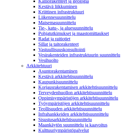
Kalliorakenteet ja geologia
Kestävä liikkuminen
Kriittinen infrastruktuuri
Liikennesuunnittelu
Maisemasuunnittelu
Tie-, katu-, ja aluesuunnittelu
Pohjatutkimukset ja maastomittaukset
Radat ja raitiotiet
Sillat ja taitorakenteet
Vastuullisuuskonsultointi
Vesirakenteiden infrastruktuurin suunnittelu
Vesihuolto
Arkkitehtuuri
Asuntorakentaminen
Kestävä arkkitehtisuunnittelu
Kaupunkisuunnittelu
Korjausrakentamisen arkkitehtisuunnittelu
Terveydenhuollon arkkitehtisuunnittelu
Oppimisympäristöjen arkkitehtisuunnittelu
Työympäristöjen arkkitehtisuunnittelu
Teollisuuden arkkitehtisuunnittelu
Infrahankkeiden arkkitehtisuunnittelu
Sisustusarkkitehtisuunnittelu
Maankäytön suunnittelu ja kaavoitus
Kulttuuriympäristöpalvelut