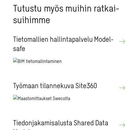
Tu­tus­tu myös mui­hin rat­kai­
sui­him­me
Tie­to­mal­lien hal­lin­ta­pal­ve­lu Mo­del­
sa­fe
Työ­maan ti­lan­ne­ku­va Si­te360
Tie­don­ja­ka­mi­sa­lus­ta Sha­red Data