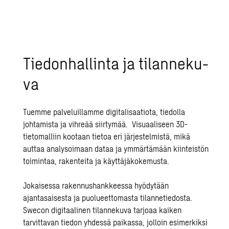
Tie­don­hal­lin­ta ja ti­lan­ne­ku­
va
Tuemme palveluillamme digitalisaatiota, tiedolla
johtamista ja vihreää siirtymää. Visuaaliseen 3D-
tietomalliin kootaan tietoa eri järjestelmistä, mikä
auttaa analysoimaan dataa ja ymmärtämään kiinteistön
toimintaa, rakenteita ja käyttäjäkokemusta.
Jokaisessa rakennushankkeessa hyödytään
ajantasaisesta ja puolueettomasta tilannetiedosta.
Swecon digitaalinen tilannekuva tarjoaa kaiken
tarvittavan tiedon yhdessä paikassa, jolloin esimerkiksi