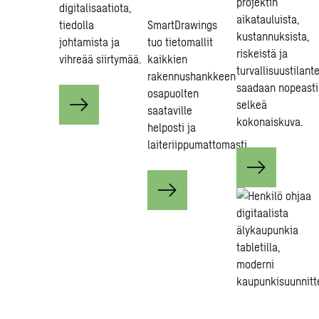
projektin
digitalisaatiota,
aikatauluista,
tiedolla
SmartDrawings
kustannuksista,
johtamista ja
tuo tietomallit
riskeistä ja
vihreää siirtymää.
kaikkien
turvallisuustilant
rakennushankkeen
saadaan nopeasti
osapuolten
selkeä
saataville
kokonaiskuva.
helposti ja
laiteriippumattomasti.