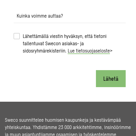
Kuinka voimme auttaa?
Lähettämällä viestin hyväksyn, että tietoni
tallentuvat Swecon asiakas- ja
sidosryhmärekisteriin.
Lue tietosuojaseloste
>
Lähetä
Sweco suunnittelee huomisen kaupunkeja ja kestävämpää
yhteiskuntaa. Yhdistämme 23 000 arkkitehtimme, insinöörimme
ja muun asiantuntijamme osaamisen ja työskentelemme