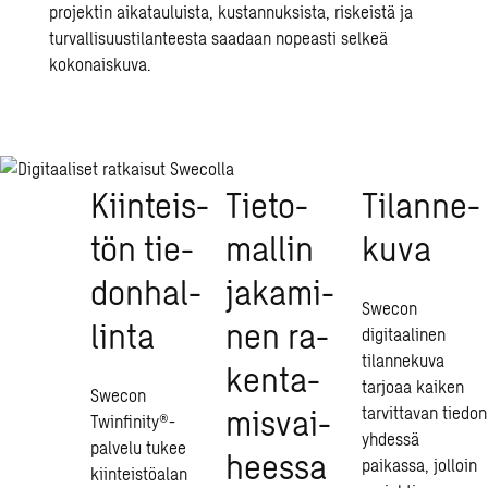
projektin aikatauluista, kustannuksista, riskeistä ja
turvallisuustilanteesta saadaan nopeasti selkeä
kokonaiskuva.
Kiin­teis­
Tie­to­
Ti­lan­ne­
tön tie­
mal­lin
ku­va
don­hal­
ja­ka­mi­
Swecon
lin­ta
nen ra­
digitaalinen
tilannekuva
ken­ta­
tarjoaa kaiken
Swecon
mis­vai­
tarvittavan tiedon
Twinfinity®-
yhdessä
palvelu tukee
hees­sa
paikassa, jolloin
kiinteistöalan