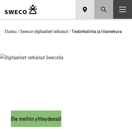
Etusivu
/
Swecon digitaaliset ratkaisut
/
Tiedonhallinta ja tilannekuva
Tiedonhallinta
ja
tilannekuva
Ole meihin yhteydessä!