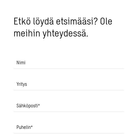
Etkö löydä et­si­mää­si? Ole
mei­hin yh­tey­des­sä.
Nimi
Yritys
Sähköposti
*
Puhelin
*