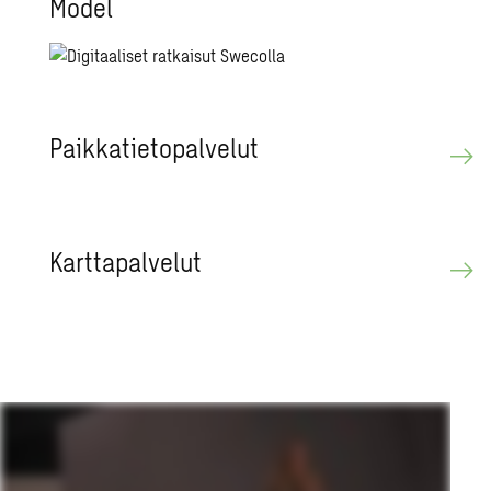
Model
Paik­ka­tie­to­pal­ve­lut
Kart­ta­pal­ve­lut