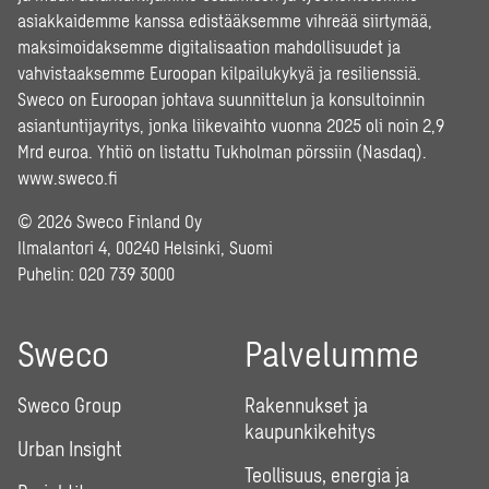
asiakkaidemme kanssa edistääksemme vihreää siirtymää,
maksimoidaksemme digitalisaation mahdollisuudet ja
vahvistaaksemme Euroopan kilpailukykyä ja resilienssiä.
Sweco on Euroopan johtava suunnittelun ja konsultoinnin
asiantuntijayritys, jonka liikevaihto vuonna 2025 oli noin 2,9
Mrd euroa. Yhtiö on listattu Tukholman pörssiin (Nasdaq).
www.sweco.fi
© 2026 Sweco Finland Oy
Ilmalantori 4, 00240 Helsinki, Suomi
Puhelin:
020 739 3000
Sweco
Palvelumme
Sweco Group
Rakennukset ja
kaupunkikehitys
Urban Insight
Teollisuus, energia ja