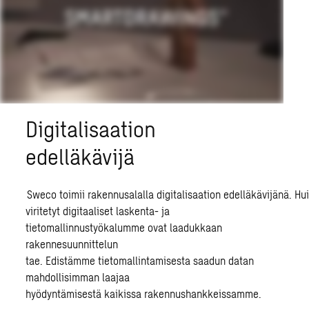
Digitalisaation
edelläkävijä
Sweco toimii
rakennusalalla
digitalisaation
edelläkävijänä.
Hu
viritetyt
digitaaliset
laskenta- ja
tietomallinnustyökalumme ovat laadukkaan
rakennesuunnittelun
tae.
Edistämme
tietomallintamisesta saadun datan
mahdollisimman laajaa
hyödyntämisestä
kaikissa
rakennushankkeissa
mme
.