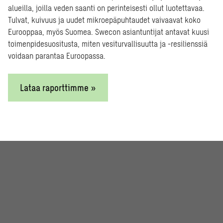
alueilla, joilla veden saanti on perinteisesti ollut luotettavaa.
energi
Tulvat, kuivuus ja uudet mikroepäpuhtaudet vaivaavat koko
Eurooppaa, myös Suomea. Swecon asiantuntijat antavat kuusi
toimenpidesuositusta, miten vesiturvallisuutta ja -resilienssiä
veture
voidaan parantaa Euroopassa.
Lataa raporttimme »