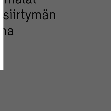
asiirtymän
ina