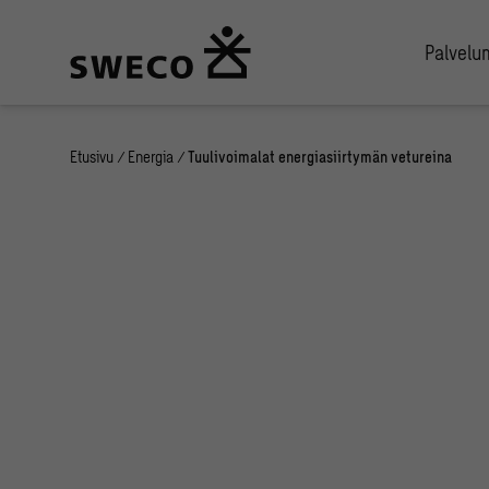
Palvel
Etusivu
/
Energia
/
Tuulivoimalat energiasiirtymän vetureina