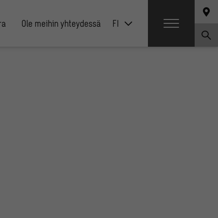
ra
Ole meihin yhteydessä
FI