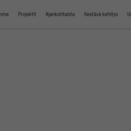
umme
Projektit
Ajankohtaista
Kestävä kehitys
U