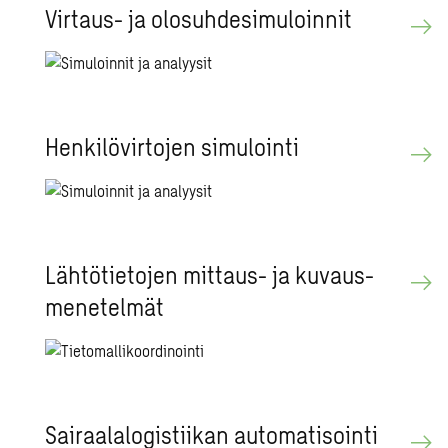
Vir­taus- ja olo­suh­de­si­mu­loin­nit
Hen­ki­lö­vir­to­jen si­mu­loin­ti​
Läh­tö­tie­to­jen mit­taus- ja ku­vaus­
me­ne­tel­mät
Sai­raa­la­lo­gis­tii­kan au­to­ma­ti­soin­ti