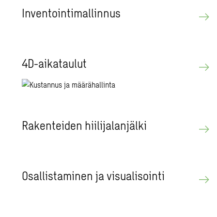
In­ven­toin­ti­mal­lin­nus
4D-ai­ka­tau­lut
Ra­ken­tei­den hii­li­ja­lan­jäl­ki
Osal­lis­ta­mi­nen ja vi­sua­li­soin­ti