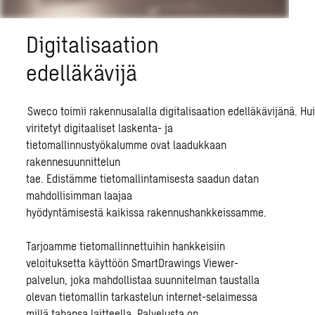
Digitalisaation
edelläkävijä
Sweco toimii
rakennusalalla
digitalisaation
edelläkävijänä.
Hu
viritetyt
digitaaliset
laskenta- ja
tietomallinnustyökalumme ovat laadukkaan
rakennesuunnittelun
tae.
Edistämme
tietomallintamisesta saadun datan
mahdollisimman laajaa
hyödyntämisestä
kaikissa
rakennushankkeissa
mme
.
Tarjoamme tietomallinnettuihin hankkeisiin
veloituksetta käyttöön SmartDrawings Viewer-
palvelun, joka mahdollistaa suunnitelman taustalla
olevan tietomallin tarkastelun internet-selaimessa
millä tahansa laitteella. Palvelusta on