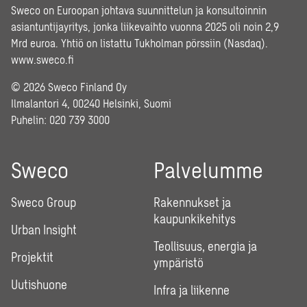
Sweco on Euroopan johtava suunnittelun ja konsultoinnin
asiantuntijayritys, jonka liikevaihto vuonna 2025 oli noin 2,9
Mrd euroa. Yhtiö on listattu Tukholman pörssiin (Nasdaq).
www.sweco.fi
© 2026 Sweco Finland Oy
Ilmalantori 4, 00240 Helsinki, Suomi
Puhelin:
020 739 3000
Sweco
Palvelumme
Sweco Group
Rakennukset ja
kaupunkikehitys
Urban Insight
Teollisuus, energia ja
Projektit
ympäristö
Uutishuone
Infra ja liikenne