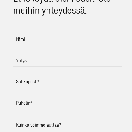
mei­hin yh­tey­des­sä.
Nimi
Yritys
Sähköposti
*
Puhelin
*
Kuinka voimme auttaa?