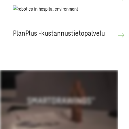
PlanPlus -kus­tan­nus­tie­to­pal­ve­lu