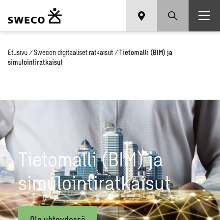
Etusivu
/
Swecon digitaaliset ratkaisut
/
Tietomalli (BIM) ja
simulointiratkaisut
Tietomalli (BIM) ja
simulointiratkaisut
Ole yhteydessä